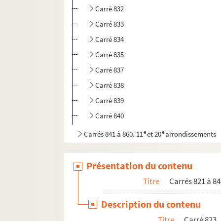
Carré 832
Carré 833
Carré 834
Carré 835
Carré 837
Carré 838
Carré 839
Carré 840
e
e
Carrés 841 à 860. 11
et 20
arrondissements
e
Carrés 861 à 880. 20
arrondissement
e
Présentation du contenu
Carrés 881 à 887. 16
arrondissement, Bois d
e
Carrés 888 à 902. 1
arrondissement, Bois de
Titre
Carrés 821 à 84
Description du contenu
Titre
Carré 823