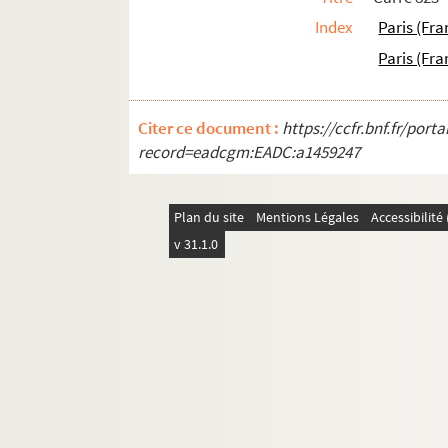
Index
Paris (Fra
Paris (Fra
Citer ce document :
https://ccfr.bnf.fr/por
record=eadcgm:EADC:a1459247
Plan du site
Mentions Légales
Accessibilit
v 31.1.0