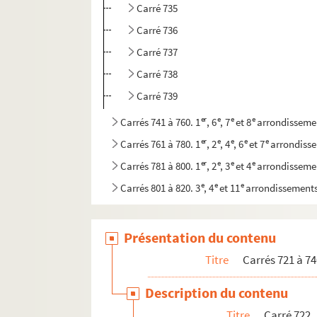
Carré 735
Carré 736
Carré 737
Carré 738
Carré 739
er
e
e
e
Carrés 741 à 760. 1
, 6
, 7
et 8
arrondisseme
er
e
e
e
e
Carrés 761 à 780. 1
, 2
, 4
, 6
et 7
arrondiss
er
e
e
e
Carrés 781 à 800. 1
, 2
, 3
et 4
arrondisseme
e
e
e
Carrés 801 à 820. 3
, 4
et 11
arrondissement
e
e
Carrés 821 à 840. 11
et 20
arrondissements
e
e
Carrés 841 à 860. 11
et 20
arrondissements
Présentation du contenu
e
Carrés 861 à 880. 20
arrondissement
Titre
Carrés 721 à 74
e
Carrés 881 à 887. 16
arrondissement, Bois d
Description du contenu
e
Carrés 888 à 902. 1
arrondissement, Bois de
Titre
Carré 722