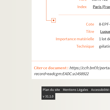
Index
Paris (Fra
Cote
8-EPF
Titre
Luque
Importance matérielle
1 lot 
Technique
gélati
Citer ce document :
https://ccfr.bnf.fr/por
record=eadcgm:EADC:a1458922
Plan du site
Mentions Légales
Accessibilit
v 31.1.0