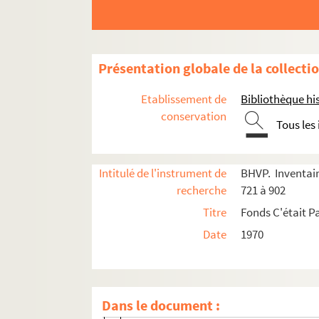
Présentation globale de la collecti
Etablissement de
Bibliothèque his
conservation
Tous les
Intitulé de l'instrument de
BHVP. Inventair
recherche
721 à 902
Titre
Fonds C'était Pa
e
e
Carrés 721 à 740. 7
et 8
arrondissements
Date
1970
4-EPF-012-1778-041. Plan de Paris quadrillé p
Carré 721
Carré 722
Dans le document :
2-DP-012-0722-01. Christophe, Florent (