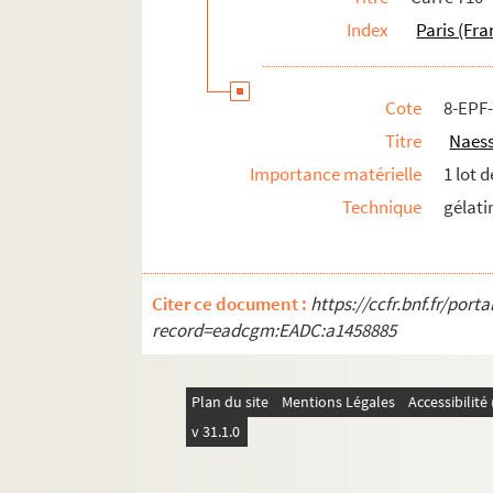
Index
Paris (Fra
Cote
8-EPF
Titre
Naess
Importance matérielle
1 lot 
Technique
gélati
Citer ce document :
https://ccfr.bnf.fr/por
record=eadcgm:EADC:a1458885
Plan du site
Mentions Légales
Accessibilit
v 31.1.0