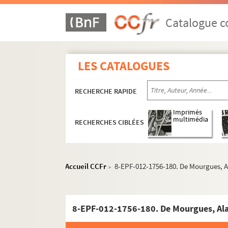
Catalogue co
LES CATALOGUES
RECHERCHE RAPIDE
Imprimés
multimédia
RECHERCHES CIBLÉES
Accueil CCFr
8-EPF-012-1756-180. De Mourgues, A
>
e
e
e
e
e
8-EPF-012-1756-180. De Mourgues, Ala
Carrés 523 à 542. 2
, 3
, 10
, 11
et 19
arrondi
e
e
e
e
Carrés 543 à 562. 10
, 11
, 19
et 20
arrondis