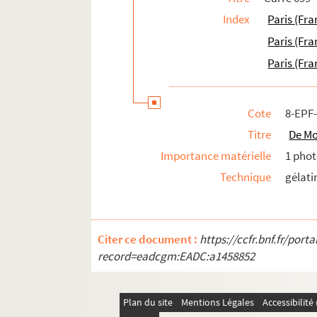
Index
Paris (Fra
Paris (Fra
Paris (Fra
Cote
8-EPF
Titre
De Mo
Importance matérielle
1 phot
Technique
gélati
Citer ce document :
https://ccfr.bnf.fr/por
record=eadcgm:EADC:a1458852
Plan du site
Mentions Légales
Accessibilit