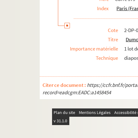
Index
Paris (Fra
Cote
2-DP-
Titre
Dumon
Importance matérielle
1 lot 
Technique
diapos
Citer ce document :
https://ccfr.bnf.fr/por
record=eadcgm:EADC:a1458454
Plan du site
Mentions Légales
Accessibilit
v 31.1.0