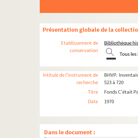
Présentation globale de la collecti
e
e
e
e
e
Carrés 523 à 542. 2
, 3
, 10
, 11
et 19
arrondi
Etablissement de
Bibliothèque his
e
e
e
e
Carrés 543 à 562. 10
, 11
, 19
et 20
arrondis
conservation
Tous les
e
e
Carrés 563 à 582. 19
et 20
arrondissements
4-EPF-012-1778-033. Plan de Paris quadrillé p
Intitulé de l'instrument de
BHVP. Inventair
Carré 563
recherche
523 à 720
Carré 564
Titre
Fonds C'était Pa
Carré 565
Date
1970
Carré 567
Carré 568
Carré 569
Dans le document :
Carré 570