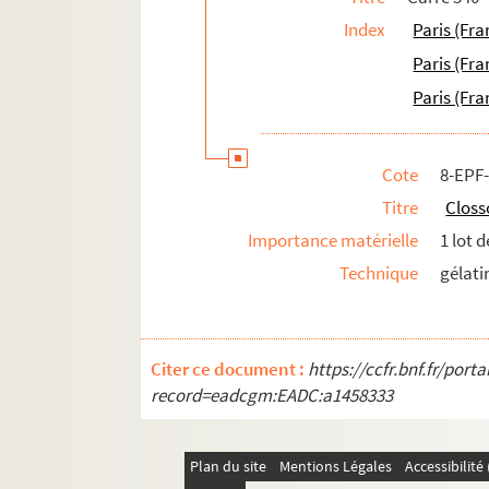
Index
Paris (Fra
Paris (Fra
Paris (Fra
Cote
8-EPF
Titre
Closs
Importance matérielle
1 lot 
Technique
gélati
Citer ce document :
https://ccfr.bnf.fr/por
record=eadcgm:EADC:a1458333
Plan du site
Mentions Légales
Accessibilit