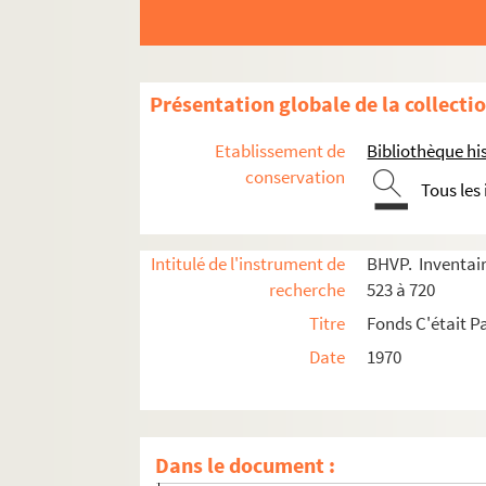
Présentation globale de la collecti
e
e
e
e
e
Carrés 523 à 542. 2
, 3
, 10
, 11
et 19
arrondiss
Etablissement de
Bibliothèque his
4-EPF-012-1778-031. Plan de Paris quadrillé p
conservation
Tous les
Carré 523
Carré 524
Intitulé de l'instrument de
BHVP. Inventair
Carré 525
recherche
523 à 720
Carré 526
Titre
Fonds C'était Pa
Carré 527
Date
1970
Carré 528
Carré 529
Carré 530
Dans le document :
Carré 531