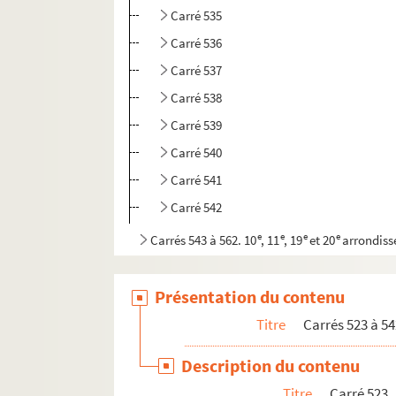
Carré 535
Carré 536
Carré 537
Carré 538
Carré 539
Carré 540
Carré 541
Carré 542
e
e
e
e
Carrés 543 à 562. 10
, 11
, 19
et 20
arrondis
e
e
Carrés 563 à 582. 19
et 20
arrondissements
e
e
Présentation du contenu
Carrés 583 à 602. 19
et 20
arrondissements
e
Carrés 603 à 620. 16
arrondissement, Bois d
Titre
Carrés 523 à 54
e
Carrés 621 à 640. 16
arrondissement, Bois d
Description du contenu
e
Carrés 641 à 660. 16
arrondissement, Bois d
Titre
Carré 523