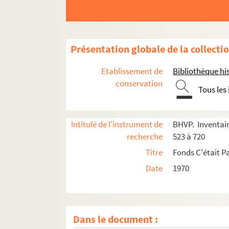
Présentation globale de la collecti
Etablissement de
Bibliothèque his
conservation
Tous les
Intitulé de l'instrument de
BHVP. Inventair
recherche
523 à 720
Titre
Fonds C'était Pa
Date
1970
Dans le document :
e
e
e
e
e
Carrés 523 à 542. 2
, 3
, 10
, 11
et 19
arrondiss