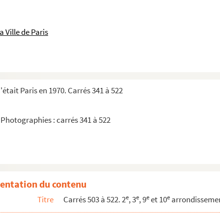
 Ville de Paris
gne
était Paris en 1970. Carrés 341 à 522
 Photographies : carrés 341 à 522
s : feuille 30, carrés 503 à 522
entation du contenu
e
e
e
e
Titre
Carrés 503 à 522. 2
, 3
, 9
et 10
arrondisseme
apositives