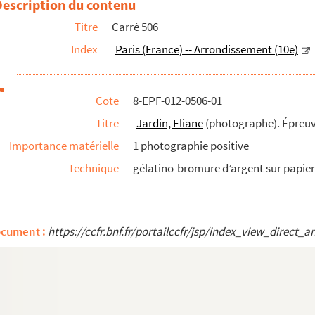
Description du contenu
tives
Titre
Carré 506
reuves
Index
Paris (France) -- Arrondissement (10e)
uves
ves
Cote
8-EPF-012-0506-01
ves
Titre
Jardin, Eliane
(photographe). Épreu
Importance matérielle
1 photographie positive
Technique
gélatino-bromure d’argent sur papier 
ocument :
https://ccfr.bnf.fr/portailccfr/jsp/index_view_dire