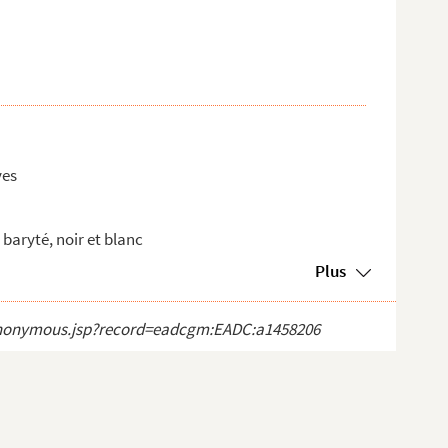
ves
baryté, noir et blanc
Plus
ct_anonymous.jsp?record=eadcgm:EADC:a1458206