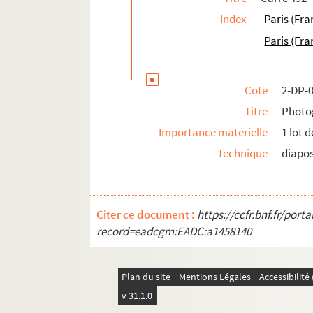
Index
Paris (Fra
Paris (Fra
Cote
2-DP-
Titre
Photog
Importance matérielle
1 lot 
Technique
diapos
Citer ce document :
https://ccfr.bnf.fr/por
record=eadcgm:EADC:a1458140
Plan du site
Mentions Légales
Accessibilit
v 31.1.0