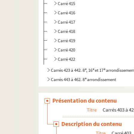
Carré 415
Carré 416
Carré 417
Carré 418
Carré 419
Carré 420
Carré 422
e
e
e
Carrés 423 à 442. 8
, 16
et 17
arrondissemen
e
Carrés 443 à 462. 8
arrondissement
er
e
e
e
Carrés 463 à 482. 1
, 2
, 8
et 9
arrondisseme
er
e
e
Carrés 483 à 502. 1
, 2
et 9
arrondissements
Présentation du contenu
e
e
e
e
Carrés 503 à 522. 2
, 3
, 9
et 10
arrondissem
Titre
Carrés 403 à 42
Description du contenu
Titre
Carré 403