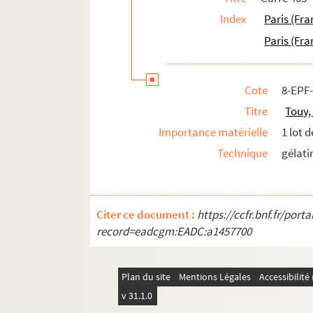
Index
Paris (Fra
Paris (Fra
Cote
8-EPF
Titre
Touy,
Importance matérielle
1 lot 
Technique
gélati
Citer ce document :
https://ccfr.bnf.fr/por
record=eadcgm:EADC:a1457700
Plan du site
Mentions Légales
Accessibilit
v 31.1.0