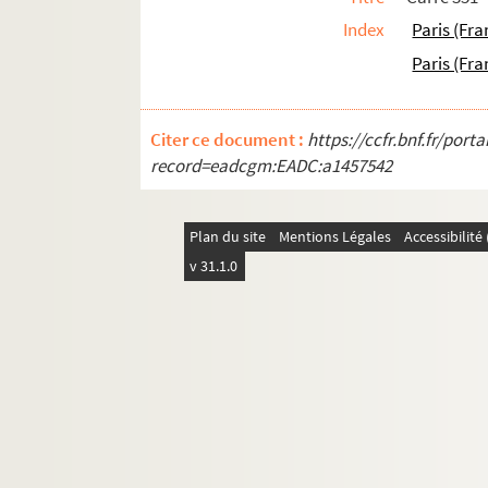
Index
Paris (Fra
Paris (Fra
Citer ce document :
https://ccfr.bnf.fr/por
record=eadcgm:EADC:a1457542
Plan du site
Mentions Légales
Accessibilit
v 31.1.0