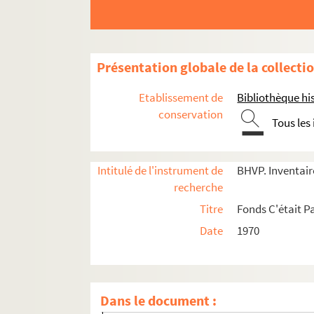
Présentation globale de la collecti
Etablissement de
Bibliothèque his
conservation
Tous les
Intitulé de l'instrument de
BHVP. Inventaire
recherche
e
Carrés 341 à 346. 16
arrondissement, Bois d
Titre
Fonds C'était Pa
e
Carrés 347 à 363. 16
arrondissement, Bois de B
Date
1970
4-EPF-012-1778-022. Plan de Paris quadrillé p
Carré 347
Carré 348
Dans le document :
Carré 349