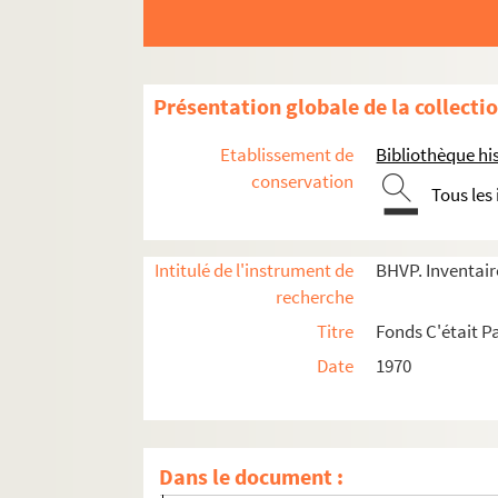
Présentation globale de la collecti
Etablissement de
Bibliothèque his
conservation
Tous les
Intitulé de l'instrument de
BHVP. Inventaire
recherche
Titre
Fonds C'était Pa
Date
1970
e
Carrés 341 à 346. 16
arrondissement, Bois d
e
Carrés 347 à 363. 16
arrondissement, Bois de B
4-EPF-012-1778-022. Plan de Paris quadrillé p
Dans le document :
Carré 347