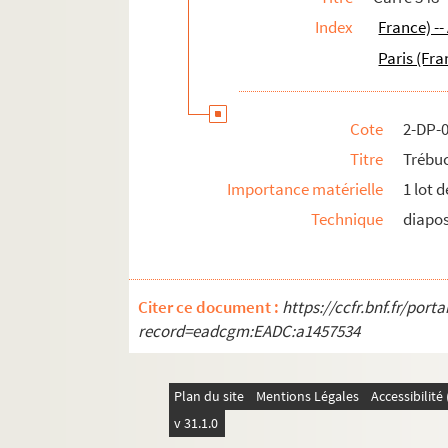
Index
France) -
Paris (Fra
Cote
2-DP-
Titre
Trébuc
Importance matérielle
1 lot 
Technique
diapos
Citer ce document :
https://ccfr.bnf.fr/por
record=eadcgm:EADC:a1457534
Plan du site
Mentions Légales
Accessibilit
v 31.1.0