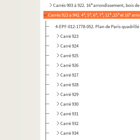
e
Carrés 903 à 922. 16
arrondissement, bois d
e
e
e
e
e
e
e
Carrés 923 à 942. 4
, 5
, 6
, 7
, 11
,15
et 16
arro
4-EPF-012-1778-052. Plan de Paris quadrillé p
Carré 923
Carré 924
Carré 925
Carré 926
Carré 927
Carré 928
Carré 929
Carré 930
Carré 931
Carré 932
Carré 934