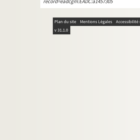
Carrés 1063 à 1082. 4
, 5
, 11
, 12
et 13
arron
record=eadcgm:EADC:a1457305
e
e
Carrés 1083 à 1102. 11
et 12
arrondissement
Plan du site
Mentions Légales
Accessibilit
v 31.1.0