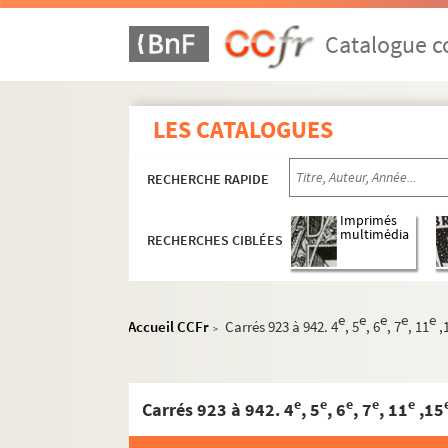
Catalogue co
LES CATALOGUES
RECHERCHE RAPIDE
Imprimés
multimédia
RECHERCHES CIBLÉES
e
e
e
e
e
Accueil CCFr
Carrés 923 à 942. 4
, 5
, 6
, 7
, 11
,
>
e
e
e
e
e
Carrés 923 à 942. 4
, 5
, 6
, 7
, 11
,15