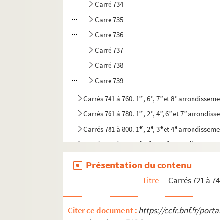
Carré 734
Carré 735
Carré 736
Carré 737
Carré 738
Carré 739
er
e
e
e
Carrés 741 à 760. 1
, 6
, 7
et 8
arrondisseme
er
e
e
e
e
Carrés 761 à 780. 1
, 2
, 4
, 6
et 7
arrondiss
er
e
e
e
Carrés 781 à 800. 1
, 2
, 3
et 4
arrondisseme
e
e
e
Carrés 801 à 820. 3
, 4
et 11
arrondissement
e
e
Carrés 821 à 840. 11
et 20
arrondissements
Présentation du contenu
e
e
Carrés 841 à 860. 11
et 20
arrondissements
Titre
Carrés 721 à 74
e
Carrés 861 à 880. 20
arrondissement
e
Carrés 881 à 887. 16
arrondissement, Bois d
Citer ce document :
https://ccfr.bnf.fr/por
e