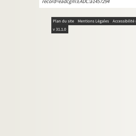
Carrés 888 à 902. 1
arrondissement, Bois de
record=eadcgm:EADC:a1457294
Plan du site
Mentions Légales
Accessibilit
v 31.1.0