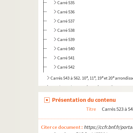
Carré 535
Carré 536
Carré 537
Carré 538
Carré 539
Carré 540
Carré 541
Carré 542
e
e
e
e
Carrés 543 à 562. 10
, 11
, 19
et 20
arrondis
e
e
Carrés 563 à 582. 19
et 20
arrondissements
e
e
Carrés 583 à 602. 19
et 20
arrondissements
Présentation du contenu
e
Carrés 603 à 620. 16
arrondissement, Bois d
Titre
Carrés 523 à 54
e
Carrés 621 à 640. 16
arrondissement, Bois d
e
Carrés 641 à 660. 16
arrondissement, Bois d
Citer ce document :
https://ccfr.bnf.fr/por
e