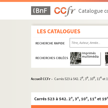
Catalogue co
LES CATALOGUES
RECHERCHE RAPIDE
Imprimés
multimédia
RECHERCHES CIBLÉES
e
e
e
e
Accueil CCFr
Carrés 523 à 542. 2
, 3
, 10
, 11
et 
>
e
e
e
e
Carrés 523 à 542. 2
, 3
, 10
, 11
et 19