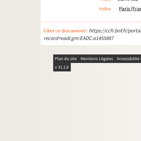
Index
Paris (Fra
Citer ce document :
https://ccfr.bnf.fr/por
record=eadcgm:EADC:a1455887
Plan du site
Mentions Légales
Accessibilit
v 31.1.0