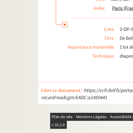
Index
Paris (Fra
Cote
2-DP-
Titre
De Bel
Importance matérielle
1 lot 
Technique
diapos
Citer ce document :
https://ccfr.bnf.fr/por
record=eadcgm:EADC:a1455441
Plan du site
Mentions Légales
Accessibilit
v 31.1.0