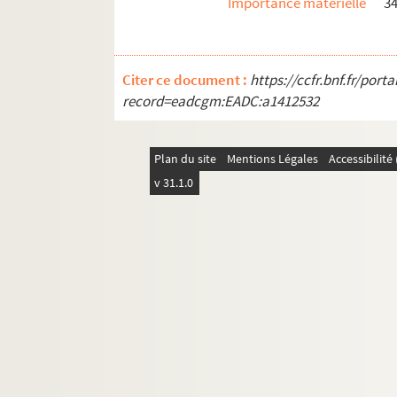
Importance matérielle
34
Citer ce document :
https://ccfr.bnf.fr/por
record=eadcgm:EADC:a1412532
Plan du site
Mentions Légales
Accessibilit
v 31.1.0