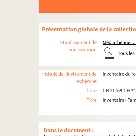
Présentation globale de la collecti
Etablissement de
Médiathèque. C
conservation
Tous les
Intitulé de l'instrument de
Inventaire du f
Documents administratifs, juridiques, éphem
recherche
Formation et carrière professionnelle
Cote
CH 11768-CH 3
Correspondances des membres de la famille C
Titre
Inventaire - Fam
Oeuvres, ébauches et travaux d'André Chénie
Notes et travaux de Gabriel de Chénier
Droit
Dans le document :