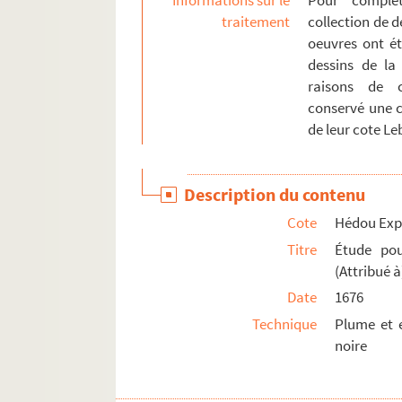
Informations sur le
Pour complét
Hédou Expo. 70-90. Martyre d'un saint
traitement
collection de 
Hédou Expo. 70-91. Ermite lisant dans un p
oeuvres ont ét
dessins de la
Hédou Expo. 70-92. Scènes de sorcellerie da
raisons de c
Hédou Expo. 70-93. Un ange et une figure 
conservé une c
Hédou Expo. 70-94. Deux figures féminines 
de leur cote Le
Hédou Expo. 70-94 bis. Deux figures féminin
Description du contenu
Cote
Hédou Exp
Titre
Étude pou
(Attribué 
Date
1676
Technique
Plume et e
noire