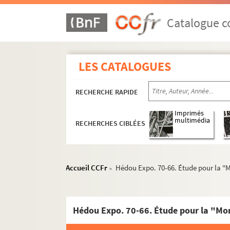
Hédou Expo. 70-36. Jeune homme agenouillé
Hédou Expo. 70-37. Étude pour le portrait 
Catalogue co
Hédou Expo. 70-38. Tête de soldat / PARROC
Hédou Expo. 70-39. Cavaliers Turcs / PARR
LES CATALOGUES
Hédou Expo. 70-40. Fillette buvant à une f
Hédou Expo. 70-41. Portrait d'homme à mi-c
RECHERCHE RAPIDE
Hédou Expo. 70-42 (Leber 1301-3). "Vitchou
Imprimés
Hédou Expo. 70-43. Paysage au bord de l'ea
multimédia
RECHERCHES CIBLÉES
Hédou Expo. 70-44. Projet pour une église. 
Hédou Expo. 70-45. Projet pour un temple. 
Hédou Expo. 70-46. Étude pour deux figures
Accueil CCFr
Hédou Expo. 70-66. Étude pour la "M
>
Hédou Expo. 70-47. Étude d'un tombeau de 
Hédou Expo. 70-48. Les apprêts du festin nu
Hédou Expo. 70-49. Portrait-charge du pei
Hédou Expo. 70-50 (Leber 1301-21). Portrai