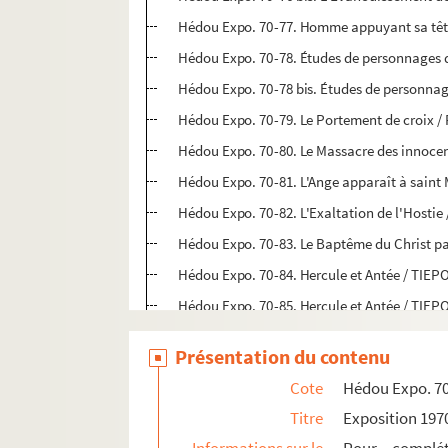
Hédou Expo. 70-77. Homme appuyant sa tête
Hédou Expo. 70-78. Études de personnages d
Hédou Expo. 70-78 bis. Études de personnage
Hédou Expo. 70-79. Le Portement de croix /
Hédou Expo. 70-80. Le Massacre des innocent
Hédou Expo. 70-81. L'Ange apparaît à sain
Hédou Expo. 70-82. L'Exaltation de l'Hosti
Hédou Expo. 70-83. Le Baptême du Christ p
Hédou Expo. 70-84. Hercule et Antée / TIE
Hédou Expo. 70-85. Hercule et Antée / TIE
Hédou Expo. 70-86. Un Fleuve et des amours
Présentation du contenu
Hédou Expo. 70-87. Judith, dit encore Allégor
Cote
Hédou Expo. 70
Hédou Expo. 70-88. Deux musiciens
Titre
Exposition 1970
Hédou Expo. 70-89. Homme malade