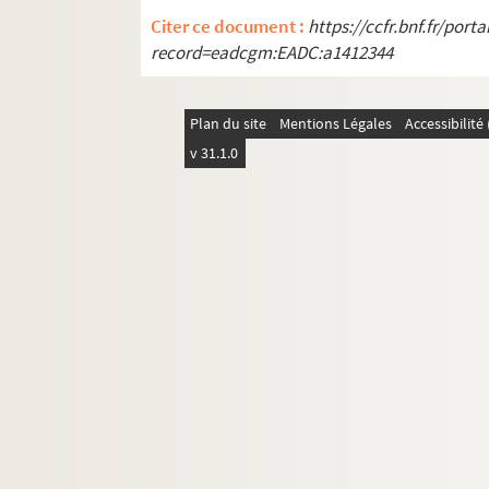
Citer ce document :
https://ccfr.bnf.fr/por
record=eadcgm:EADC:a1412344
Plan du site
Mentions Légales
Accessibilit
v 31.1.0