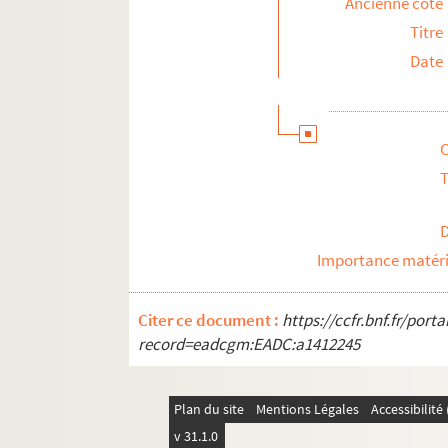
Ancienne cote
Titre
Date
T
Importance matéri
Citer ce document :
https://ccfr.bnf.fr/por
record=eadcgm:EADC:a1412245
Plan du site
Mentions Légales
Accessibilit
v 31.1.0