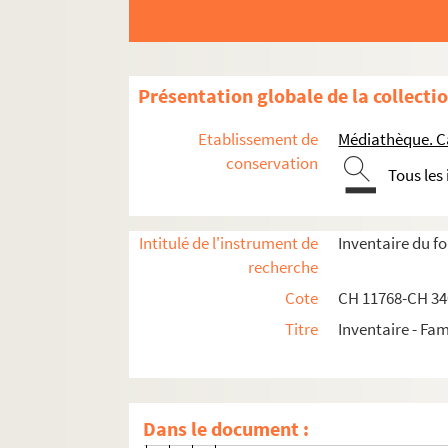
Présentation globale de la collecti
Documents administratifs, juridiques, éphem
Formation et carrière professionnelle
Etablissement de
Médiathèque. C
conservation
Constantin-Xavier Chénier
Tous les
Louis Sauveur Chénier
Marie-Joseph Chénier
Intitulé de l'instrument de
Inventaire du f
Gabriel de Chénier
recherche
Scolarité et études
Cote
CH 11768-CH 3
Carrière professionnelle, académique et
Titre
Inventaire - Fam
Documents sur la carrière de M. Gabr
CHE 11821-1 B ; CHE 11821-2 A à 
Dans le document :
CHE 11821-3 à CHE 11821-11. Co