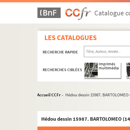
Hédou dessin 15944-15945. MARCOLA Marco
Hédou dessin 15946. Allégorie des quatre p
Catalogue co
Hédou dessin 15947. PASSARMI ou PASSARI (
Hédou dessin 15948. PELGRINO Antonio (16
LES CATALOGUES
Hédou dessin 15949. PRETRI dit il CALABRE
Hédou dessin 15950. RICCI Marco (1679-172
RECHERCHE RAPIDE
Hédou dessin 15951-15955. RICCI Sebastian
Imprimés
Hédou dessin 15956. ROCCA dit PARMIGIANO 
multimédia
RECHERCHES CIBLÉES
Hédou dessin 15957. (Religieux en prière 
Hédou dessin 15958. ROSA Salvatore (1615-
Hédou dessin 15959. Le Sacrifice d'Iphigéni
Accueil CCFr
Hédou dessin 15987. BARTOLOMEO (
>
Hédou dessin 15960. SACCHI
Hédou dessin 15961. SPINELLI
Hédou dessin 15987. BARTOLOMEO (1
Hédou dessin 15962. SARTO A. Vannuchi dit 
Hédou dessin 15963. SOL Giuseppe del (1654