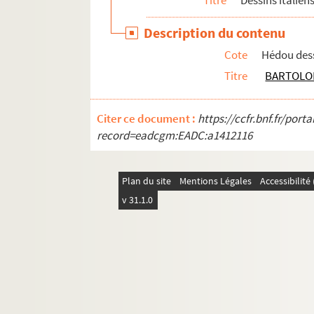
Titre
Dessins italien
Description du contenu
Cote
Hédou des
Titre
BARTOLOM
Citer ce document :
https://ccfr.bnf.fr/por
record=eadcgm:EADC:a1412116
Plan du site
Mentions Légales
Accessibilit
v 31.1.0