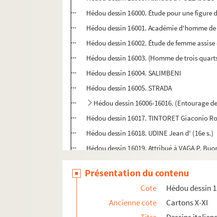
Hédou dessin 16000. Étude pour une figure 
Hédou dessin 16001. Académie d'homme de d
Hédou dessin 16002. Étude de femme assise 
Hédou dessin 16003. (Homme de trois quarts
Hédou dessin 16004. SALIMBENI
Hédou dessin 16005. STRADA
Hédou dessin 16006-16016. (Entourage des
Hédou dessin 16017. TINTORET Giaconio Robu
Hédou dessin 16018. UDINE Jean d' (16e s.)
Hédou dessin 16019. Attribué à VAGA P. Buon
Hédou dessin 16020-16022. VERONESE Paolo 
Présentation du contenu
Hédou dessin 16023-16113. Dessins sans at
Cote
Hédou dessin 
Hédou dessin 16114-16255. Dessins étrangers
Ancienne cote
Cartons X-XI
Hédou Expo. 70-01 à 94 bis. Exposition 1970 :