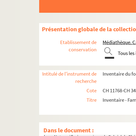
Présentation globale de la collecti
Etablissement de
Médiathèque. C
conservation
Tous les
Intitulé de l'instrument de
Inventaire du f
Documents administratifs, juridiques, éphem
recherche
Formation et carrière professionnelle
Cote
CH 11768-CH 3
Correspondances des membres de la famille C
Titre
Inventaire - Fam
Oeuvres, ébauches et travaux d'André Chénie
Notes et travaux de Gabriel de Chénier
Droit
Dans le document :