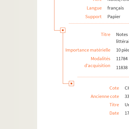
Langue
français
Support
Papier
Titre
Notes 
littéra
Importance matérielle
10 piè
Modalités
11784
d’acquisition
11838
Cote
C
Ancienne cote
3
Titre
Un
Date
1