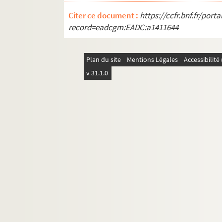
Citer ce document :
https://ccfr.bnf.fr/por
record=eadcgm:EADC:a1411644
Plan du site
Mentions Légales
Accessibilit
v 31.1.0