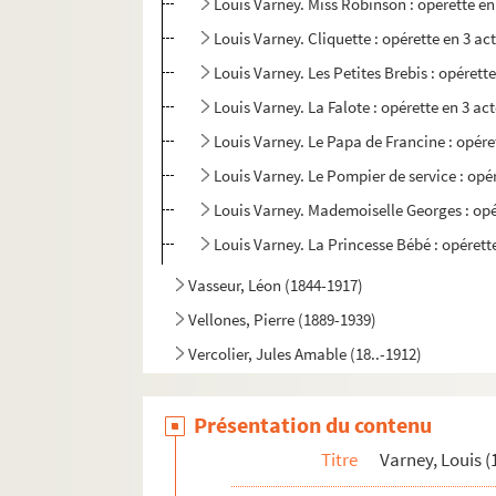
Louis Varney. Miss Robinson : opérette en 
Louis Varney. Cliquette : opérette en 3 a
Louis Varney. Les Petites Brebis : opérett
Louis Varney. La Falote : opérette en 3 a
Louis Varney. Le Papa de Francine : opéret
Louis Varney. Le Pompier de service : opér
Louis Varney. Mademoiselle Georges : opér
Louis Varney. La Princesse Bébé : opérett
Vasseur, Léon (1844-1917)
Vellones, Pierre (1889-1939)
Vercolier, Jules Amable (18..-1912)
Verdi, Giuseppe (1813-1901)
Présentation du contenu
Verdun, Henri (1895-1977)
Wachs, Frédéric (1825-1896)
Titre
Varney, Louis (
Wagner, Richard (1813-1883)