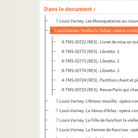
Dans le document :
Varney, Louis (1844-1908)
Louis Varney. Les Mousquetaires au couven
Louis Varney. Fanfan la Tulipe : opéra-comiqu
4-TMS-03722 (RES). Livret de mise en sc
8-TMS-02772 (RES). Libretto. 1
8-TMS-02773 (RES). Libretto. 2
8-TMS-02774 (RES). Libretto. 3
4-TMS-03724 (RES). Partition chant et p
4-TMS-03723 (RES). Revue Paris qui cha
Louis Varney. L'Amour mouillé : opéra-co
Louis Varney. La Vénus d'Arles : opéra-co
Louis Varney. La Fille de Fanchon la viell
Louis Varney. La Femme de Narcisse : opér