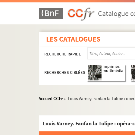
Salomon, Hector (1838-1906)
Catalogue co
Salvayre, Gaston (1847-1916)
Samáras, Spyros (1861-1917)
Samuel-Rousseau, Marcel (1882-1955)
LES CATALOGUES
Schmitt, Florent (1870-1958)
RECHERCHE RAPIDE
Schubert, Franz (1797-1828)
Schumann, Robert (1810-1856)
Imprimés
multimédia
RECHERCHES CIBLÉES
Scotto, Vincent (1876-1952)
Serpette, Gaston (1846-1904)
Sièstro, Jean (18..-19..)
Accueil CCFr
Louis Varney. Fanfan la Tulipe : opér
>
Silver, Charles (1868-1949)
Simiot, André (1823-1883)
Simons, Moïse (1889?-1945)
Spontini, Gaspare (1774-1851)