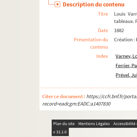
Description du contenu
Weber, Carl Maria von (1786-1826)
Titre
Louis Var
Widor, Charles-Marie (1844-1937)
tableaux. P
Wormser, André (1851-1926)
Date
1882
Youmans, Vincent (1898-1946)
Présentation du
Création :
Yvain, Maurice (1891-1965)
contenu
Zandonai, Riccardo (1883-1944)
Index
Varney, L
Compositeurs non identifiés
Ferrier, P
Prével, Ju
Citer ce document :
https://ccfr.bnf.fr/por
record=eadcgm:EADC:a1407830
Plan du site
Mentions Légales
Accessibilit
v 31.1.0