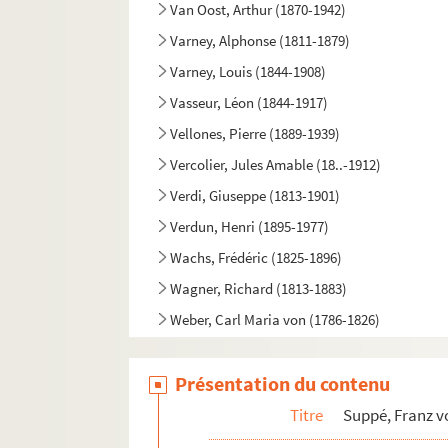
Van Oost, Arthur (1870-1942)
Varney, Alphonse (1811-1879)
Varney, Louis (1844-1908)
Vasseur, Léon (1844-1917)
Vellones, Pierre (1889-1939)
Vercolier, Jules Amable (18..-1912)
Verdi, Giuseppe (1813-1901)
Verdun, Henri (1895-1977)
Wachs, Frédéric (1825-1896)
Wagner, Richard (1813-1883)
Weber, Carl Maria von (1786-1826)
Widor, Charles-Marie (1844-1937)
Présentation du contenu
Wormser, André (1851-1926)
Youmans, Vincent (1898-1946)
Titre
Suppé, Franz v
Yvain, Maurice (1891-1965)