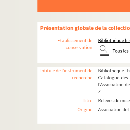
Samáras, Spyros (1861-1917)
Samuel-Rousseau, Marcel (1882-1955)
Schmitt, Florent (1870-1958)
Présentation globale de la collecti
Schubert, Franz (1797-1828)
Schumann, Robert (1810-1856)
Etablissement de
Bibliothèque his
conservation
Scotto, Vincent (1876-1952)
Tous les
Serpette, Gaston (1846-1904)
Sièstro, Jean (18..-19..)
Intitulé de l'instrument de
Bibliothèque h
Silver, Charles (1868-1949)
recherche
Catalogue des 
l'Association d
Simiot, André (1823-1883)
Z
Simons, Moïse (1889?-1945)
Titre
Relevés de mise
Spontini, Gaspare (1774-1851)
Origine
Association de l
Steck, Paul (1866-1924)
Straus, Oscar (1870-1954)
Strauss, Johann (1825-1899)