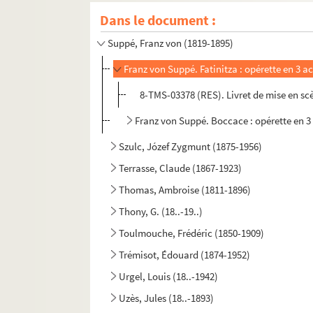
Dans le document :
Strauss, Richard (1864-1949)
Suppé, Franz von (1819-1895)
Franz von Suppé. Fatinitza : opérette en 3 a
8-TMS-03378 (RES). Livret de mise en s
Franz von Suppé. Boccace : opérette en 3 
Szulc, Józef Zygmunt (1875-1956)
Terrasse, Claude (1867-1923)
Thomas, Ambroise (1811-1896)
Thony, G. (18..-19..)
Toulmouche, Frédéric (1850-1909)
Trémisot, Édouard (1874-1952)
Urgel, Louis (18..-1942)
Uzès, Jules (18..-1893)