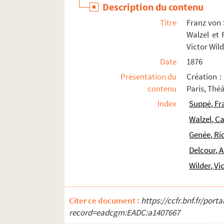
Description du contenu
Zandonai, Riccardo (1883-1944)
Titre
Franz von 
Compositeurs non identifiés
Walzel et 
Victor Wil
Date
1876
Présentation du
Création :
contenu
Paris, Thé
Index
Suppé, Fr
Walzel, C
Genée, Ri
Delcour, A
Wilder, Vi
Citer ce document :
https://ccfr.bnf.fr/por
record=eadcgm:EADC:a1407667