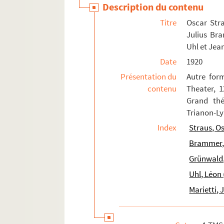
Description du contenu
Weber, Carl Maria von (1786-1826)
Titre
Oscar Stra
Widor, Charles-Marie (1844-1937)
Julius Bra
Wormser, André (1851-1926)
Uhl et Jea
Youmans, Vincent (1898-1946)
Date
1920
Yvain, Maurice (1891-1965)
Présentation du
Autre form
Zandonai, Riccardo (1883-1944)
contenu
Theater, 1
Grand thé
Compositeurs non identifiés
Trianon-Ly
Index
Straus, O
Brammer, 
Grünwald,
Uhl, Léon 
Marietti, 