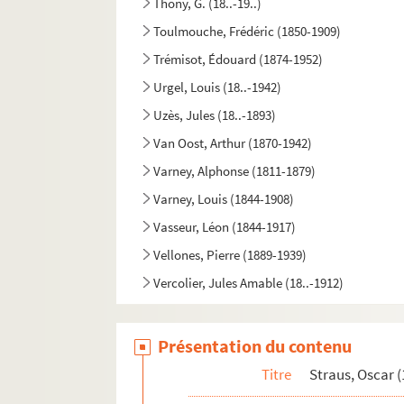
Thony, G. (18..-19..)
Toulmouche, Frédéric (1850-1909)
Trémisot, Édouard (1874-1952)
Urgel, Louis (18..-1942)
Uzès, Jules (18..-1893)
Van Oost, Arthur (1870-1942)
Varney, Alphonse (1811-1879)
Varney, Louis (1844-1908)
Vasseur, Léon (1844-1917)
Vellones, Pierre (1889-1939)
Vercolier, Jules Amable (18..-1912)
Verdi, Giuseppe (1813-1901)
Verdun, Henri (1895-1977)
Présentation du contenu
Wachs, Frédéric (1825-1896)
Titre
Straus, Oscar 
Wagner, Richard (1813-1883)