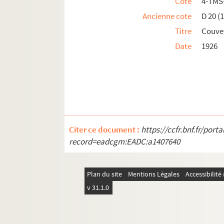
Cote
4-TMS
Ancienne cote
D 20 (1
Titre
Couver
Date
1926
Citer ce document :
https://ccfr.bnf.fr/por
record=eadcgm:EADC:a1407640
Plan du site
Mentions Légales
Accessibilit
v 31.1.0