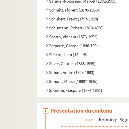
Samuel-Rousseau, Marcel (1882-1955)
Schmitt, Florent (1870-1958)
Schubert, Franz (1797-1828)
Schumann, Robert (1810-1856)
Scotto, Vincent (1876-1952)
Serpette, Gaston (1846-1904)
Sièstro, Jean (18..-19..)
Silver, Charles (1868-1949)
Simiot, André (1823-1883)
Simons, Moïse (1889?-1945)
Spontini, Gaspare (1774-1851)
Steck, Paul (1866-1924)
Straus, Oscar (1870-1954)
Présentation du contenu
Strauss, Johann (1825-1899)
Titre
Romberg, Sigm
Strauss, Richard (1864-1949)