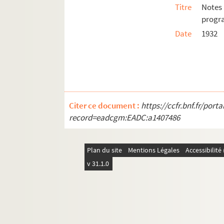
Vercolier, Jules Amable (18..-1912)
Titre
Notes
prog
Verdi, Giuseppe (1813-1901)
Date
1932
Verdun, Henri (1895-1977)
Wachs, Frédéric (1825-1896)
Wagner, Richard (1813-1883)
Weber, Carl Maria von (1786-1826)
Widor, Charles-Marie (1844-1937)
Citer ce document :
https://ccfr.bnf.fr/por
Wormser, André (1851-1926)
record=eadcgm:EADC:a1407486
Youmans, Vincent (1898-1946)
Yvain, Maurice (1891-1965)
Plan du site
Mentions Légales
Accessibilit
Zandonai, Riccardo (1883-1944)
v 31.1.0
Compositeurs non identifiés