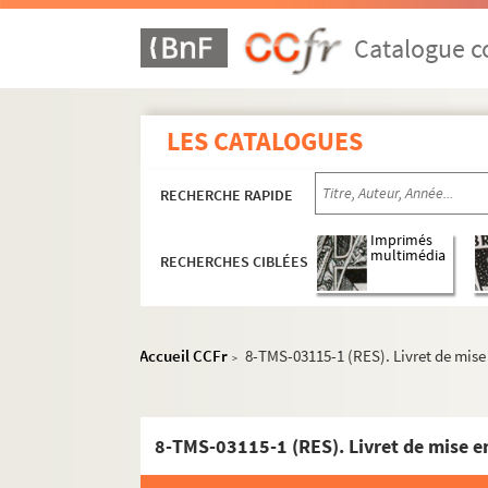
Ponchielli, Amilcare (1834-1886)
Catalogue co
Poncin, Eugène (1860-1940)
Pons, Charles (1870-1957)
Potier, Henri (1816-1878)
LES CATALOGUES
Pouget, Léo (1875-1930)
Puccini, Giacomo (1858-1924)
RECHERCHE RAPIDE
Puget, Vincent (18..-1942)
Imprimés
multimédia
Pugno, Raoul (1852-1914)
RECHERCHES CIBLÉES
Rabaud, Henri (1873-1949)
Raph, Pierre
Accueil CCFr
8-TMS-03115-1 (RES). Livret de mise
>
Ravel, Maurice (1875-1937)
Reber, Henri (1807-1880)
Renaud, Albert (1855-1924)
8-TMS-03115-1 (RES). Livret de mise e
Renieu, Lionel (1879-1940)