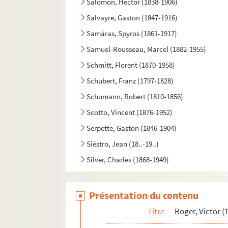
Salomon, Hector (1838-1906)
Salvayre, Gaston (1847-1916)
Samáras, Spyros (1861-1917)
Samuel-Rousseau, Marcel (1882-1955)
Schmitt, Florent (1870-1958)
Schubert, Franz (1797-1828)
Schumann, Robert (1810-1856)
Scotto, Vincent (1876-1952)
Serpette, Gaston (1846-1904)
Sièstro, Jean (18..-19..)
Silver, Charles (1868-1949)
Simiot, André (1823-1883)
Simons, Moïse (1889?-1945)
Présentation du contenu
Spontini, Gaspare (1774-1851)
Titre
Roger, Victor (
Steck, Paul (1866-1924)