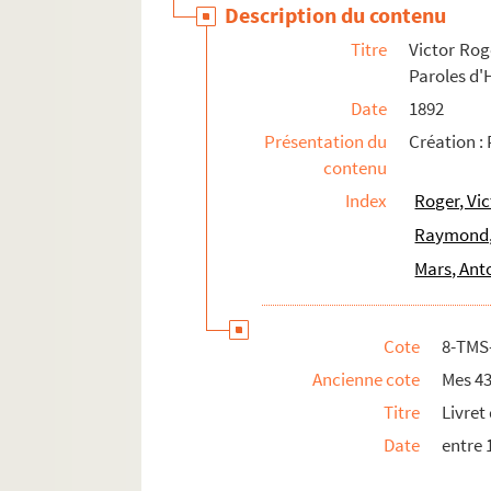
Description du contenu
Straus, Oscar (1870-1954)
Titre
Victor Roge
Strauss, Johann (1825-1899)
Paroles d
Strauss, Richard (1864-1949)
Date
1892
Suppé, Franz von (1819-1895)
Présentation du
Création :
Szulc, Józef Zygmunt (1875-1956)
contenu
Terrasse, Claude (1867-1923)
Index
Roger, Vic
Thomas, Ambroise (1811-1896)
Raymond, 
Thony, G. (18..-19..)
Mars, Ant
Toulmouche, Frédéric (1850-1909)
Trémisot, Édouard (1874-1952)
Cote
8-TMS
Urgel, Louis (18..-1942)
Ancienne cote
Mes 43
Uzès, Jules (18..-1893)
Titre
Livret
Van Oost, Arthur (1870-1942)
Date
entre 
Varney, Alphonse (1811-1879)