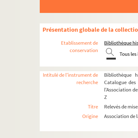
Poise, Ferdinand (1828-1892)
Ponchielli, Amilcare (1834-1886)
Poncin, Eugène (1860-1940)
Présentation globale de la collecti
Pons, Charles (1870-1957)
Potier, Henri (1816-1878)
Etablissement de
Bibliothèque his
conservation
Pouget, Léo (1875-1930)
Tous les
Puccini, Giacomo (1858-1924)
Puget, Vincent (18..-1942)
Intitulé de l'instrument de
Bibliothèque h
Pugno, Raoul (1852-1914)
recherche
Catalogue des 
Rabaud, Henri (1873-1949)
l'Association d
Z
Raph, Pierre
Titre
Relevés de mise
Ravel, Maurice (1875-1937)
Origine
Association de l
Maurice Ravel. L'Heure espagnole : comédie
8-TMS-02811 (RES). Libretto. 1