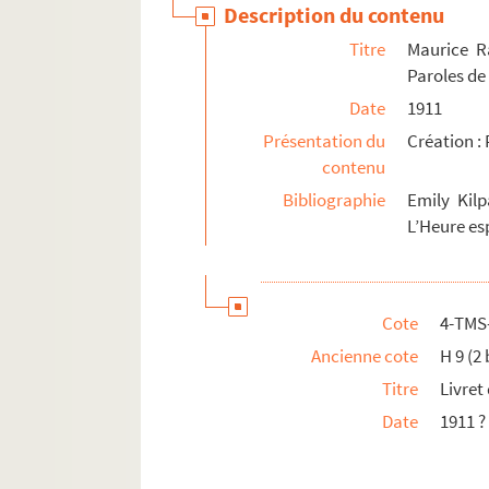
Description du contenu
Serpette, Gaston (1846-1904)
Titre
Maurice R
Sièstro, Jean (18..-19..)
Paroles de
Silver, Charles (1868-1949)
Date
1911
Simiot, André (1823-1883)
Présentation du
Création :
Simons, Moïse (1889?-1945)
contenu
Spontini, Gaspare (1774-1851)
Bibliographie
Emily Kil
Steck, Paul (1866-1924)
L’Heure es
Straus, Oscar (1870-1954)
Strauss, Johann (1825-1899)
Strauss, Richard (1864-1949)
Cote
4-TMS
Suppé, Franz von (1819-1895)
Ancienne cote
H 9 (2 
Titre
Livret
Szulc, Józef Zygmunt (1875-1956)
Date
1911 ?
Terrasse, Claude (1867-1923)
Thomas, Ambroise (1811-1896)