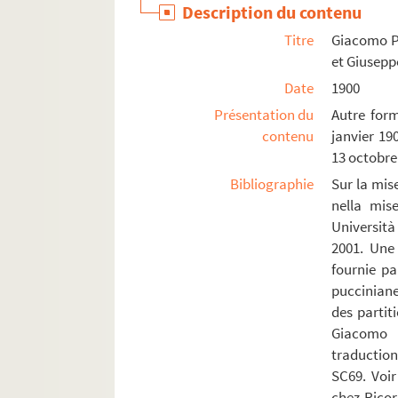
Description du contenu
Roger, Victor (1853-1903)
Titre
Giacomo Pu
Romberg, Sigmund (1887-1951)
et Giusepp
Rossini, Gioachino (1792-1868)
Date
1900
Roussel, Albert (1869-1937)
Présentation du
Autre form
Rys, Jacques-Henri (1909-1960)
contenu
janvier 19
13 octobre
Saint-Saëns, Camille (1835-1921)
Bibliographie
Sur la mis
Salomon, Hector (1838-1906)
nella mis
Salvayre, Gaston (1847-1916)
Università
Samáras, Spyros (1861-1917)
2001. Une
fournie pa
Samuel-Rousseau, Marcel (1882-1955)
pucciniane
Schmitt, Florent (1870-1958)
des partit
Schubert, Franz (1797-1828)
Giacomo 
traduction
Schumann, Robert (1810-1856)
SC69. Voir
Scotto, Vincent (1876-1952)
chez Ricor