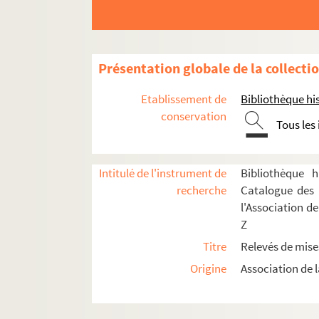
Péricaud, Louis (1835-1909)
Perrin, Jules (1839-1911)
Perronnet, Joanni (1855-1900)
Présentation globale de la collecti
Pessard, Émile (1843-1917)
Petit, Albert (18..-1929)
Etablissement de
Bibliothèque his
conservation
Pierné, Gabriel (1863-1937)
Tous les
Pillevestre, Jules (1837-1903)
Planquette, Robert (1848-1903)
Intitulé de l'instrument de
Bibliothèque h
Poise, Ferdinand (1828-1892)
recherche
Catalogue des 
l'Association d
Ponchielli, Amilcare (1834-1886)
Z
Poncin, Eugène (1860-1940)
Titre
Relevés de mise
Pons, Charles (1870-1957)
Origine
Association de l
Potier, Henri (1816-1878)
Pouget, Léo (1875-1930)
Puccini, Giacomo (1858-1924)