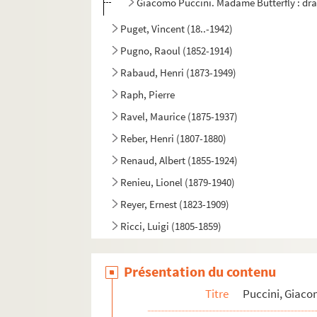
Giacomo Puccini. Madame Butterfly : drame
Puget, Vincent (18..-1942)
Pugno, Raoul (1852-1914)
Rabaud, Henri (1873-1949)
Raph, Pierre
Ravel, Maurice (1875-1937)
Reber, Henri (1807-1880)
Renaud, Albert (1855-1924)
Renieu, Lionel (1879-1940)
Reyer, Ernest (1823-1909)
Ricci, Luigi (1805-1859)
Richepin, Tiarko (1884-1973)
Présentation du contenu
Rioux, Jean (18..-19..)
Robillard, Victor (1827-1893)
Titre
Puccini, Giaco
Rogé, Émile (1875-19..)