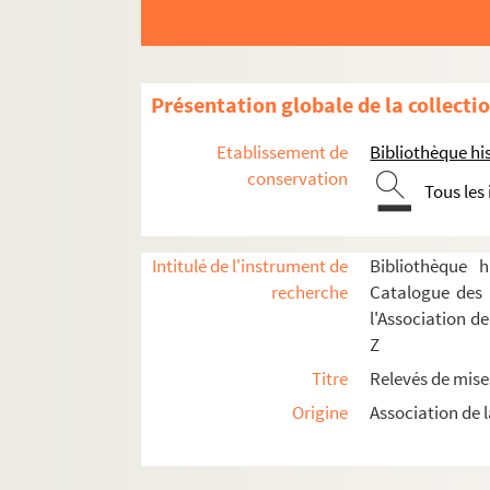
Pearly, Fred (1885-1972)
Pergolesi, Giovanni Battista (1710-1736)
Péricaud, Louis (1835-1909)
Présentation globale de la collecti
Perrin, Jules (1839-1911)
Perronnet, Joanni (1855-1900)
Etablissement de
Bibliothèque his
conservation
Pessard, Émile (1843-1917)
Tous les
Petit, Albert (18..-1929)
Pierné, Gabriel (1863-1937)
Intitulé de l'instrument de
Bibliothèque h
Pillevestre, Jules (1837-1903)
recherche
Catalogue des 
Planquette, Robert (1848-1903)
l'Association d
Z
Poise, Ferdinand (1828-1892)
Titre
Relevés de mise
Ponchielli, Amilcare (1834-1886)
Origine
Association de l
Poncin, Eugène (1860-1940)
Pons, Charles (1870-1957)
Potier, Henri (1816-1878)