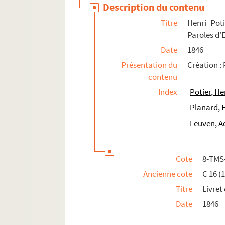
Description du contenu
Samáras, Spyros (1861-1917)
Titre
Henri Pot
Samuel-Rousseau, Marcel (1882-1955)
Paroles d'
Schmitt, Florent (1870-1958)
Date
1846
Schubert, Franz (1797-1828)
Présentation du
Création :
Schumann, Robert (1810-1856)
contenu
Scotto, Vincent (1876-1952)
Index
Potier, He
Serpette, Gaston (1846-1904)
Planard, 
Sièstro, Jean (18..-19..)
Leuven, A
Silver, Charles (1868-1949)
Simiot, André (1823-1883)
Cote
8-TMS
Simons, Moïse (1889?-1945)
Ancienne cote
C 16 (1
Spontini, Gaspare (1774-1851)
Titre
Livret
Steck, Paul (1866-1924)
Date
1846
Straus, Oscar (1870-1954)