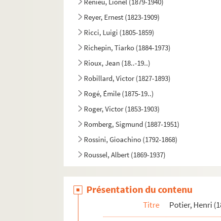
Renieu, Lionel (1879-1940)
Reyer, Ernest (1823-1909)
Ricci, Luigi (1805-1859)
Richepin, Tiarko (1884-1973)
Rioux, Jean (18..-19..)
Robillard, Victor (1827-1893)
Rogé, Émile (1875-19..)
Roger, Victor (1853-1903)
Romberg, Sigmund (1887-1951)
Rossini, Gioachino (1792-1868)
Roussel, Albert (1869-1937)
Rys, Jacques-Henri (1909-1960)
Saint-Saëns, Camille (1835-1921)
Présentation du contenu
Salomon, Hector (1838-1906)
Titre
Potier, Henri (
Salvayre, Gaston (1847-1916)