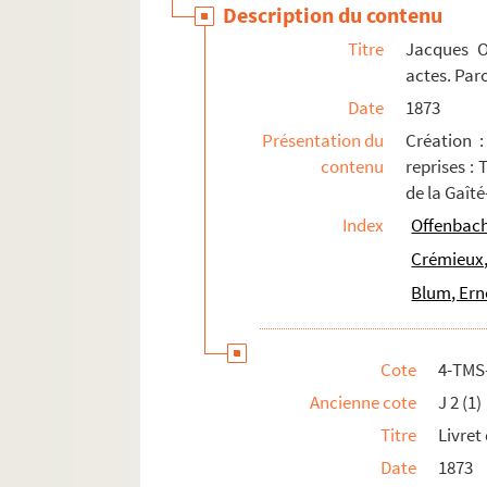
Description du contenu
Pessard, Émile (1843-1917)
Titre
Jacques O
Petit, Albert (18..-1929)
actes. Par
Pierné, Gabriel (1863-1937)
Date
1873
Pillevestre, Jules (1837-1903)
Présentation du
Création 
Planquette, Robert (1848-1903)
contenu
reprises :
Poise, Ferdinand (1828-1892)
de la Gaîté
Index
Offenbach
Ponchielli, Amilcare (1834-1886)
Crémieux,
Poncin, Eugène (1860-1940)
Blum, Ern
Pons, Charles (1870-1957)
Potier, Henri (1816-1878)
Pouget, Léo (1875-1930)
Cote
4-TMS
Puccini, Giacomo (1858-1924)
Ancienne cote
J 2 (1)
Puget, Vincent (18..-1942)
Titre
Livret
Pugno, Raoul (1852-1914)
Date
1873