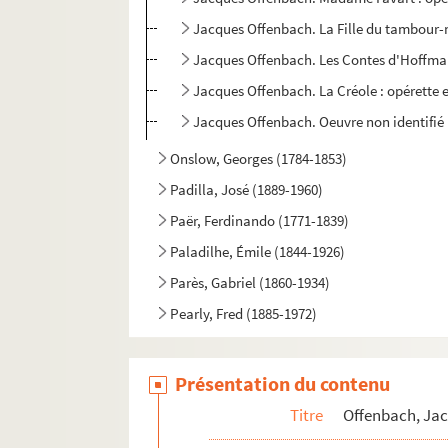
Jacques Offenbach. La Fille du tambour-m
Jacques Offenbach. Les Contes d'Hoffmann
Jacques Offenbach. La Créole : opérette e
Jacques Offenbach. Oeuvre non identifié
Onslow, Georges (1784-1853)
Padilla, José (1889-1960)
Paër, Ferdinando (1771-1839)
Paladilhe, Émile (1844-1926)
Parès, Gabriel (1860-1934)
Pearly, Fred (1885-1972)
Pergolesi, Giovanni Battista (1710-1736)
Péricaud, Louis (1835-1909)
Présentation du contenu
Perrin, Jules (1839-1911)
Titre
Offenbach, Jac
Perronnet, Joanni (1855-1900)