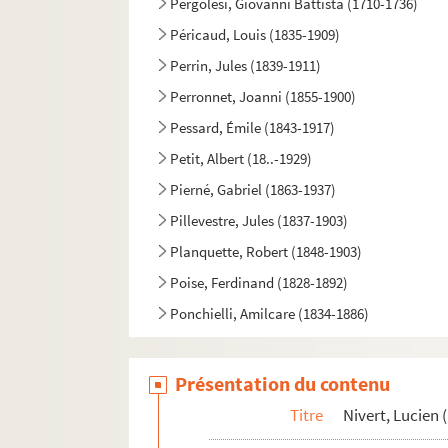
Pergolesi, Giovanni Battista (1710-1736)
Péricaud, Louis (1835-1909)
Perrin, Jules (1839-1911)
Perronnet, Joanni (1855-1900)
Pessard, Émile (1843-1917)
Petit, Albert (18..-1929)
Pierné, Gabriel (1863-1937)
Pillevestre, Jules (1837-1903)
Planquette, Robert (1848-1903)
Poise, Ferdinand (1828-1892)
Ponchielli, Amilcare (1834-1886)
Poncin, Eugène (1860-1940)
Pons, Charles (1870-1957)
Présentation du contenu
Potier, Henri (1816-1878)
Titre
Nivert, Lucien (
Pouget, Léo (1875-1930)