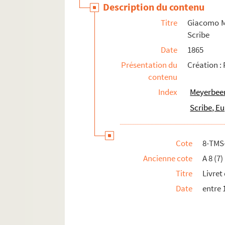
Description du contenu
Padilla, José (1889-1960)
Titre
Giacomo Me
Paër, Ferdinando (1771-1839)
Scribe
Paladilhe, Émile (1844-1926)
Date
1865
Parès, Gabriel (1860-1934)
Présentation du
Création : 
Pearly, Fred (1885-1972)
contenu
Pergolesi, Giovanni Battista (1710-1736)
Index
Meyerbeer
Péricaud, Louis (1835-1909)
Scribe, E
Perrin, Jules (1839-1911)
Perronnet, Joanni (1855-1900)
Cote
8-TMS
Pessard, Émile (1843-1917)
Ancienne cote
A 8 (7)
Petit, Albert (18..-1929)
Titre
Livret
Pierné, Gabriel (1863-1937)
Date
entre 
Pillevestre, Jules (1837-1903)
Planquette, Robert (1848-1903)