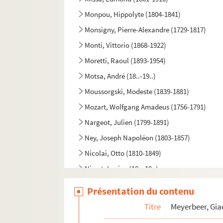
Monpou, Hippolyte (1804-1841)
Monsigny, Pierre-Alexandre (1729-1817)
Monti, Vittorio (1868-1922)
Moretti, Raoul (1893-1954)
Motsa, André (18..-19..)
Moussorgski, Modeste (1839-1881)
Mozart, Wolfgang Amadeus (1756-1791)
Nargeot, Julien (1799-1891)
Ney, Joseph Napoléon (1803-1857)
Nicolai, Otto (1810-1849)
Nivert, Lucien (18..-19..)
Nouguès, Jean (1875-1932)
Présentation du contenu
Offenbach, Jacques (1819-1880)
Titre
Meyerbeer, Gi
Onslow, Georges (1784-1853)