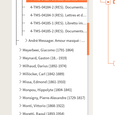
4-TMS-04184-2 (RES). Documents de mise en scène m
4-TMS-04184-3 (RES). Lettres et documents de mise e
4-TMS-04185-1 (RES). Libretto imprimé. 2
4-TMS-04185-2 (RES). Documents manuscrits et dacty
André Messager. Amour masqué : comédie musicale en 3
Meyerbeer, Giacomo (1791-1864)
Meynard, Gaston (18..-1919)
Milhaud, Darius (1892-1974)
Millöcker, Carl (1842-1889)
Missa, Edmond (1861-1910)
Monpou, Hippolyte (1804-1841)
Monsigny, Pierre-Alexandre (1729-1817)
Monti, Vittorio (1868-1922)
Moretti, Raoul (1893-1954)