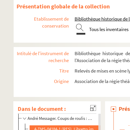
Présentation globale de la collection
Mercier, Adalbert (1877-1913)
Mercier, René (1896-1973)
Etablissement de
Bibliothèque historique de la
conservation
Mermet, Auguste (1810-1889)
Tous les inventaires
Messager, André (1853-1929)
André Messager. La Fauvette du temple : opéra-comique
Intitulé de l'instrument de
Bibliothèque historique de
André Messager. La Basoche : opéra-comique 3 actes. P
recherche
l'Association de la régie th
André Messager. Madame Chrysanthème : comédie lyriqu
Titre
Relevés de mises en scène l
André Messager. Les P'tites Michu : opérette en 3 actes
Origine
Association de la régie théâ
André Messager. Véronique : opérette en 3 actes. Parol
André Messager. Fortunio : comédie lyrique en 4 actes.
André Messager. Monsieur Beaucaire : opérette romantiq
Dans le document :
Prés
André Messager. Passionnément : comédie musicale en 3
André Messager. Coups de roulis : opérette en 3 actes. Par
4-TMS-04184-1 (RES). Libretto imprimé. 1