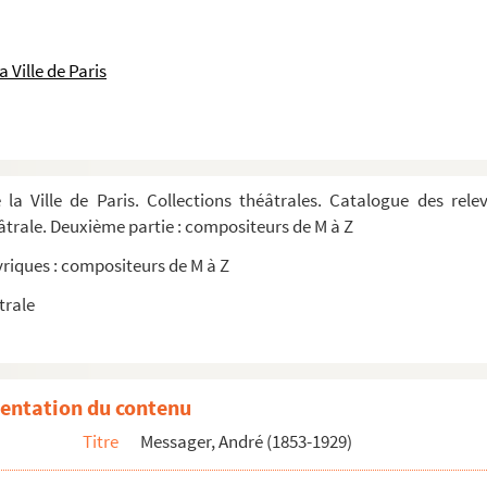
 Ville de Paris
 en 3 actes. Paroles de Paul Burani et Eugène H...
 la Ville de Paris. Collections théâtrales. Catalogue des rel
aroles d'Albert Carré
éâtrale. Deuxième partie : compositeurs de M à Z
e en 4 actes, un prologue et un épilogue. Parole...
yriques : compositeurs de M à Z
. Paroles d'Albert Vanloo et Georges Duval.
trale
es d'Albert Vanloo et Georges Duval
 Paroles de Robert de Flers et Gaston-Armand d...
ue en 3 actes. Paroles d'André Rivoire et Pier...
entation du contenu
 actes. Paroles de Maurice Hennequin et Albert ...
Titre
Messager, André (1853-1929)
oles d'Albert Willemetz