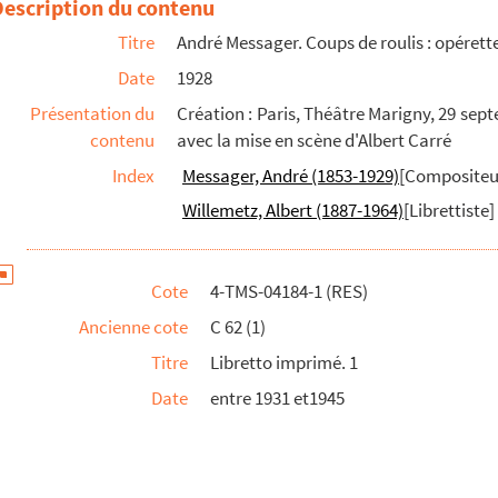
Description du contenu
anuscrits
Titre
André Messager. Coups de roulis : opérette
n scène manuscrits
Date
1928
Présentation du
Création : Paris, Théâtre Marigny, 29 sept
lographiés de Léonce
contenu
avec la mise en scène d'Albert Carré
Index
Messager, André (1853-1929)
[Compositeu
 actes. Paroles de Sacha Guitry
Willemetz, Albert (1887-1964)
[Librettiste]
Cote
4-TMS-04184-1 (RES)
Ancienne cote
C 62 (1)
Titre
Libretto imprimé. 1
Date
entre 1931 et1945