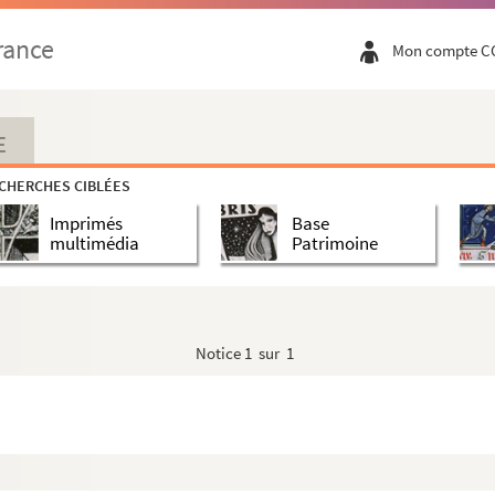
rance
Mon compte C
E
CHERCHES CIBLÉES
Imprimés
Base
multimédia
Patrimoine
Notice
1 sur 1