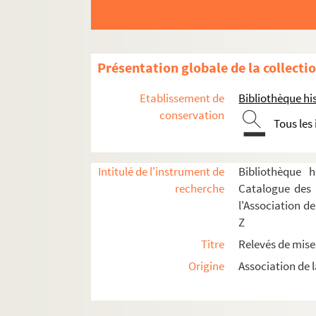
Présentation globale de la collecti
Maillart, Louis-Aimé (1817-1871)
Etablissement de
Bibliothèque his
conservation
Maingueneau, Louis (1884-1950)
Tous les
Malo, Charles (1835-1914)
Maréchal, Henri (1842-1924)
Intitulé de l'instrument de
Bibliothèque h
Marty, Georges (1860-1908)
recherche
Catalogue des 
Mascagni, Pietro (1863-1945)
l'Association d
Z
Massa, André Philippe Alfred Regnier duc de 
Titre
Relevés de mise
Massé, Victor (1822-1884)
Origine
Association de l
Massenet, Jules (1842-1912)
Jules Massenet. Don César de Bazan : opé
Jules Massenet. Hérodiade : opéra en 4 actes