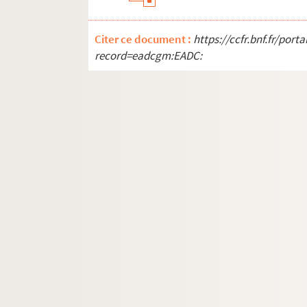
Monpou, Hippolyte (1804-1841)
Monsigny, Pierre-Alexandre (1729-1817)
Citer ce document :
https://ccfr.bnf.fr/por
Monti, Vittorio (1868-1922)
record=eadcgm:EADC:
Moretti, Raoul (1893-1954)
Motsa, André (18..-19..)
Moussorgski, Modeste (1839-1881)
Mozart, Wolfgang Amadeus (1756-1791)
Nargeot, Julien (1799-1891)
Ney, Joseph Napoléon (1803-1857)
Nicolai, Otto (1810-1849)
Nivert, Lucien (18..-19..)
Nouguès, Jean (1875-1932)
Offenbach, Jacques (1819-1880)
Onslow, Georges (1784-1853)
Padilla, José (1889-1960)