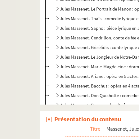
Jules Massenet. Le Portrait de Manon : o
Jules Massenet. Thaïs : comédie lyrique en
Jules Massenet. Sapho : pièce lyrique en 
Jules Massenet. Cendrillon, conte de fée 
Jules Massenet. Grisélidis : conte lyriqu
Jules Massenet. Le Jongleur de Notre-Dam
Jules Massenet. Marie-Magdeleine : drame 
Jules Massenet. Ariane : opéra en 5 actes
Jules Massenet. Bacchus : opéra en 4 acte
Jules Massenet. Don Quichotte : comédie 
Jules Massenet. Panurge : haulte farce mu
Jules Massenet. Cléopâtre : opéra en 4 a
Présentation du contenu
Jules Massenet. Amadis : opéra légendaire
Titre
Massenet, Jule
Mathé, Édouard (1863-1936)