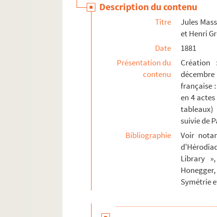
Description du contenu
Mathieu, Émile (1844-1932)
Titre
Jules Mass
Mauprey, André (1881-1939)
et Henri 
Mauzin, Louis (18..-1935)
Date
1881
Mazellier, Jules (1879-1959)
Présentation du
Création 
Méhul, Étienne-Nicolas (1763-1817)
contenu
décembre 
Mercier, Adalbert (1877-1913)
française :
en 4 actes 
Mercier, René (1896-1973)
tableaux)
Mermet, Auguste (1810-1889)
suivie de P
Messager, André (1853-1929)
Bibliographie
Voir nota
Meyerbeer, Giacomo (1791-1864)
d'Hérodiad
Library »
Meynard, Gaston (18..-1919)
Honegger, 
Milhaud, Darius (1892-1974)
Symétrie e
Millöcker, Carl (1842-1889)
Missa, Edmond (1861-1910)