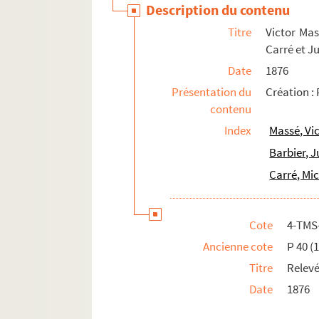
Description du contenu
Motsa, André (18..-19..)
Titre
Victor Mas
Moussorgski, Modeste (1839-1881)
Carré et J
Mozart, Wolfgang Amadeus (1756-1791)
Date
1876
Nargeot, Julien (1799-1891)
Présentation du
Création :
Ney, Joseph Napoléon (1803-1857)
contenu
Nicolai, Otto (1810-1849)
Index
Massé, Vi
Nivert, Lucien (18..-19..)
Barbier, J
Nouguès, Jean (1875-1932)
Carré, Mic
Offenbach, Jacques (1819-1880)
Onslow, Georges (1784-1853)
Cote
4-TMS
Padilla, José (1889-1960)
Ancienne cote
P 40 (1
Paër, Ferdinando (1771-1839)
Titre
Relevé
Paladilhe, Émile (1844-1926)
Date
1876
Parès, Gabriel (1860-1934)