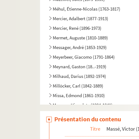
Méhul, Étienne-Nicolas (1763-1817)
Mercier, Adalbert (1877-1913)
Mercier, René (1896-1973)
Mermet, Auguste (1810-1889)
Messager, André (1853-1929)
Meyerbeer, Giacomo (1791-1864)
Meynard, Gaston (18..-1919)
Milhaud, Darius (1892-1974)
Millöcker, Carl (1842-1889)
Missa, Edmond (1861-1910)
Monpou, Hippolyte (1804-1841)
Monsigny, Pierre-Alexandre (1729-1817)
Présentation du contenu
Monti, Vittorio (1868-1922)
Titre
Massé, Victor (
Moretti, Raoul (1893-1954)