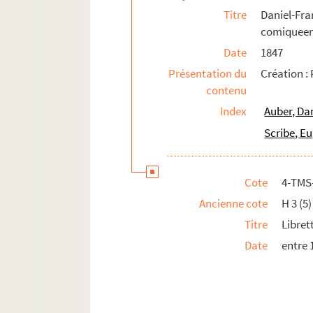
Titre
Daniel-Fr
Bertrand, Marcel (1884-1945)
comiqueen 
Beydts, Louis (1896-1953)
Date
1847
Bizet, Georges (1838-1875)
Présentation du
Création :
Boïeldieu, Adrien-Louis (1815-1883)
contenu
Boieldieu, François-Adrien (1775-1834)
Index
Auber, Dan
Boisselot, Xavier (1811-1893)
Scribe, E
Boito, Arrigo (1842-1918)
Bordese, Luigi (1815-1886)
Cote
4-TMS
Boulanger, Ernest (1815-1900)
Ancienne cote
H 3 (5)
Boullard, Marius (1842-1891)
Titre
Libret
Bresles, Henri (1864-1924)
Date
entre 
Bruneau, Alfred (1857-1934)
Busser, Henri (1872-1973)
Cadaux, Justin (1813-1874)