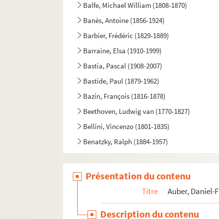
Balfe, Michael William (1808-1870)
Banès, Antoine (1856-1924)
Barbier, Frédéric (1829-1889)
Barraine, Elsa (1910-1999)
Bastia, Pascal (1908-2007)
Bastide, Paul (1879-1962)
Bazin, François (1816-1878)
Beethoven, Ludwig van (1770-1827)
Bellini, Vincenzo (1801-1835)
Benatzky, Ralph (1884-1957)
Berény, Henri (1871-1932)
Berger, Rodolphe (1864-1916)
Présentation du contenu
Berlioz, Hector (1803-1869)
Titre
Auber, Daniel-F
Bernicat, Firmin (1842-1883)
Description du contenu
Berthomieu, Marc (1906-1991)