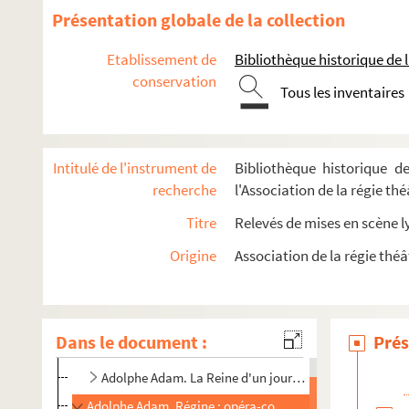
Présentation globale de la collection
Etablissement de
Bibliothèque historique de la
conservation
Tous les inventaires
Intitulé de l'instrument de
Bibliothèque historique de
recherche
l'Association de la régie th
Titre
Relevés de mises en scène l
Abraham, Paul (1892-1960)
Origine
Association de la régie théâ
Adam, Adolphe (1803-1856)
Adolphe Adam. Le Chalet : opéra-comique en 1 acte. Pa
Adolphe Adam. Le Postillon de Longjumeau : opéra-com
Dans le document :
Prés
Adolphe Adam. Le Brasseur de Preston : opéra-comique 
Adolphe Adam. La Reine d'un jour : opéra-comique en 3 
Adolphe Adam. Régine : opéra-comique en 2 actes. Parol