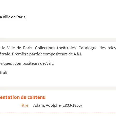
 Ville de Paris
 la Ville de Paris. Collections théâtrales. Catalogue des rel
éâtrale. Première partie : compositeurs de A à L
yriques : compositeurs de A à L
trale
rolesd'Eugène Scribe et Mélesville
ique en 3actes. Paroles d'Adolphe de Leuven et L...
entation du contenu
en 3 actes.Paroles d'Adolphe de Leuven et Léon ...
Titre
Adam, Adolphe (1803-1856)
actes.Paroles d'Eugène Scribe et Jules-Henri V...
es d'EugèneScribe