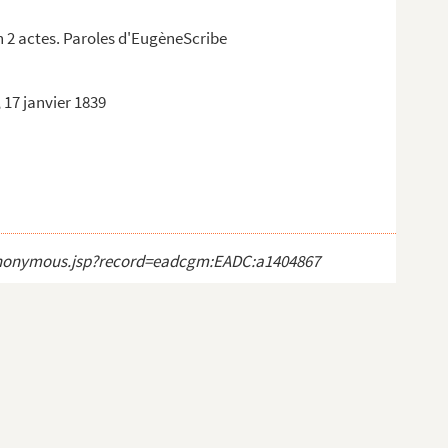
 2 actes. Paroles d'EugèneScribe
 17 janvier 1839
]
ct_anonymous.jsp?record=eadcgm:EADC:a1404867