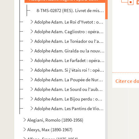
8-TMS-02872 (RES). Livret de mise en scène imprimé
Adolphe Adam. Le Roi d'Yvetot : opéra-comique en 3 ac
Adolphe Adam. Cagliostro : opéra-comique en 3 actes. 
Adolphe Adam. Le Toréador ou l'accord parfait : opér
Adolphe Adam. Giralda ou la nouvelle psyché : opéra-
Adolphe Adam. Le Farfadet : opéra-comique en 1 acte.
Adolphe Adam. Si j'étais roi ! : opéra-comique en 3 act
Adolphe Adam. La Poupée de Nuremberg : opéra-comique
Citer ce d
Adolphe Adam. Le Sourd ou l'auberge pleine : opéra-co
Adolphe Adam. Le Bijou perdu : opéra-comique en 3 act
Adolphe Adam. Les Pantins de Violette : opérette bouff
Alegiani, Romolo (1890-1956)
Alexys, Max (1890-1967)