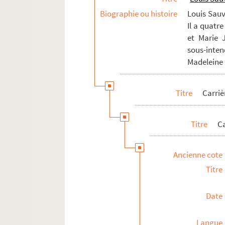
Biographie ou histoire
Louis Sauve
Il a quatr
et Marie J
sous-inte
Madeleine D
Titre
Carriè
Titre
C
Ancienne cote
Titre
Date
Langue