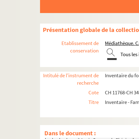
Présentation globale de la collecti
Etablissement de
Médiathèque. C
conservation
Tous les
Documents administratifs, juridiques, éphem
Formation et carrière professionnelle
Intitulé de l'instrument de
Inventaire du f
recherche
Constantin-Xavier Chénier
Cote
CH 11768-CH 3
Louis Sauveur Chénier
Titre
Inventaire - Fam
Cahiers de collège de Louis-Sauveur de
Carrière militaire et académique
Carrière de Louis-Sauveur de Chéni
Dans le document :