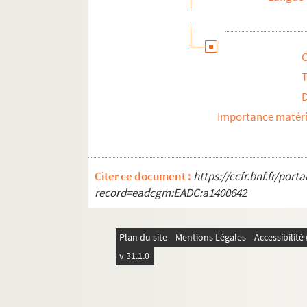
T
Importance matéri
Citer ce document :
https://ccfr.bnf.fr/por
record=eadcgm:EADC:a1400642
Plan du site
Mentions Légales
Accessibilit
v 31.1.0