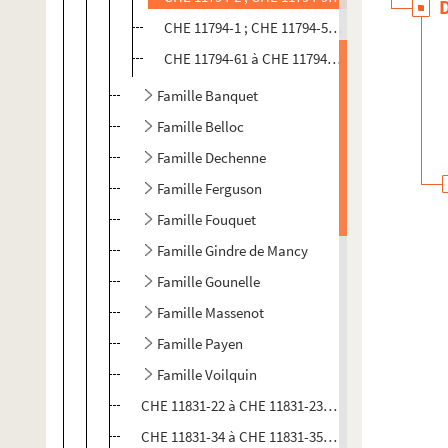
CHE 11794-1 ; CHE 11794-51 à CHE 11794-60 ;
CHE 11794-61 à CHE 11794-64 ; CHE 11794-66
Famille Banquet
Famille Belloc
Famille Dechenne
Famille Ferguson
Famille Fouquet
Famille Gindre de Mancy
Famille Gounelle
Famille Massenot
Famille Payen
Famille Voilquin
CHE 11831-22 à CHE 11831-23. Correspondance a
CHE 11831-34 à CHE 11831-35. Correspondance av