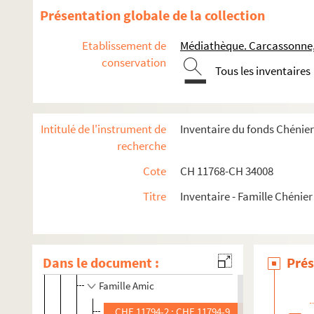
Présentation globale de la collection
Documents administratifs, juridiques, éphemères et autre
Etablissement de
Médiathèque. Carcassonne
Formation et carrière professionnelle
conservation
Tous les inventaires
Correspondances des membres de la famille Chénier et de ses
Correspondance entre les membres de la famille Chéni
Correspondance Constantin-Xavier Chénier
Intitulé de l'instrument de
Inventaire du fonds Chénie
recherche
Correspondance Louis-Sauveur de Chénier
Correspondance de Madeleine de Chénier, née Doby
Cote
CH 11768-CH 34008
Correspondance d'André de Chénier
Titre
Inventaire - Famille Chénier
Correspondance de Gabriel de Chénier et de sa femme El
Correspondance de M. Gabriel de Chénier
Correspondance d'Élisa de Chénier, née Frémaux
Dans le document :
Prés
Famille Amic
CHE 11794-2 ; CHE 11794-9 ; CHE 11794-11 ;