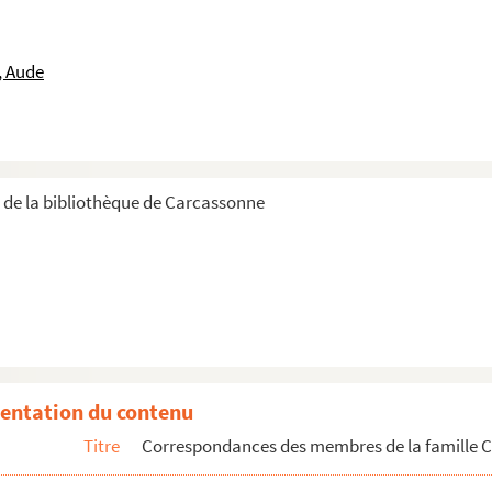
s pièces annexes
, Aude
 familles parentes
er
r de la bibliothèque de Carcassonne
isa née Frémaux
entation du contenu
Titre
Correspondances des membres de la famille Ch
 CHE 11794-17. Correspondance avec Madame Amic