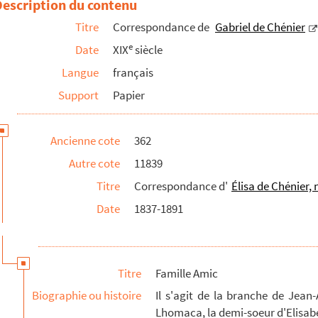
Description du contenu
 CHE 11794-65. Correspondance avec Gustave Amic
Titre
Correspondance de
Gabriel de Chénier
 à CHE 11794-73. Correspondance avec Adolphe Amic
e
Date
XIX
siècle
Langue
français
Support
Papier
Ancienne cote
362
Autre cote
11839
Titre
Correspondance d'
Élisa de Chénier,
Date
1837-1891
Titre
Famille Amic
vec Hyacinthe Alexandre
Biographie ou histoire
Il s'agit de la branche de Jean
ec M. Ardaillon
Lhomaca, la demi-soeur d'Elisabeth