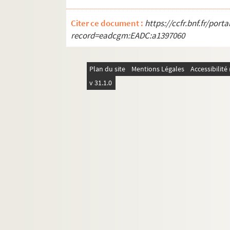
Citer ce document :
https://ccfr.bnf.fr/por
record=eadcgm:EADC:a1397060
Plan du site
Mentions Légales
Accessibilit
v 31.1.0