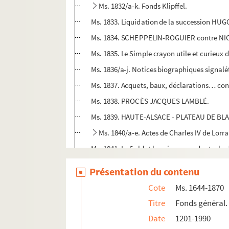
Ms. 1832/a-k. Fonds Klipffel.
Ms. 1833. Liquidation de la succession HUG
Ms. 1834. SCHEPPELIN-ROGUIER contre N
Ms. 1835. Le Simple crayon utile et curieux d
Ms. 1836/a-j. Notices biographiques signalét
Ms. 1837. Acquets, baux, déclarations… conc
Ms. 1838. PROCÈS JACQUES LAMBLÉ.
Ms. 1839. HAUTE-ALSACE - PLATEAU DE BL
Ms. 1840/a-e. Actes de Charles IV de Lorra
Ms. 1841. Le Soldat lorrain respondant a l
Ms. 1842/a. Lettre autographe signée à M. 
Présentation du contenu
Ms. 1842/b. Lettre autographe signée à M. 
Cote
Ms. 1644-1870
Ms. 1842/c. Vente de
L'Histoire de la ville 
Titre
Fonds général.
Ms. 1842/d. État de la pension du collège d
Date
1201-1990
Ms. 1843. PARTITIONS.