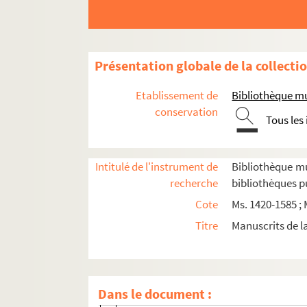
Ms. 1812. Exercice d'écriture sur ôles de p
Ms. 1813. Catalogues : collections, référen
Ms. 1814. 1 lettre autographe signée à M. d
Présentation globale de la collecti
Ms. 1815. La descendance de Lucien BONAPA
Etablissement de
Bibliothèque mu
Ms. 1816. FÊTE DE NANCY : 3 août 1879.
conservation
Tous les
Ms. 1817/a-e. Notes sur des artistes lorrai
Ms. 1818. Terrains et maisons hors la porte
Intitulé de l'instrument de
Bibliothèque m
Ms. 1819/a-n. Papiers de la famille de Sa
recherche
bibliothèques p
Ms. 1820. Pièces historiques et politique, XVI
Cote
Ms. 1420-1585 ; 
Ms. 1821. Montre et rôle de 38 hommes d'un
Titre
Manuscrits de l
Ms. 1822/a-e. Pièces historiques concernant
Ms. 1822/a. Fiscalité.
Ms. 1822/b. Greniers à sel.
Dans le document :
Ms. 1822/c. Dépréciation des assignats.