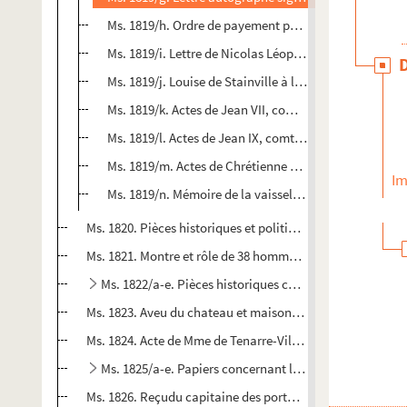
Ms. 1819/h. Ordre de payement pour les créanciers de 
Ms. 1819/i. Lettre de Nicolas Léopold de Salm au sieu
Ms. 1819/j. Louise de Stainville à l'abbé de Saint-Arno
Ms. 1819/k. Actes de Jean VII, comte de Salm.
Ms. 1819/l. Actes de Jean IX, comte de Salm.
Ms. 1819/m. Actes de Chrétienne de Croÿ.
Im
Ms. 1819/n. Mémoire de la vaisselle d'argent appa
Ms. 1820. Pièces historiques et politique, XVIIIe siècle.
Ms. 1821. Montre et rôle de 38 hommes d'une compagnie a
Ms. 1822/a-e. Pièces historiques concernant principale
Ms. 1823. Aveu du chateau et maison forte de Feling ou P
Ms. 1824. Acte de Mme de Tenarre-Villers, chanoinesse d
Ms. 1825/a-e. Papiers concernant la commune de Beau
Ms. 1826. Reçudu capitaine des portes de la ville de Sarre