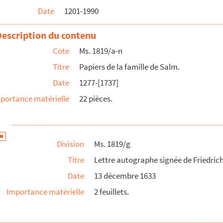
Date
1201-1990
son frère par Christine de Salm.
r de Malcuy.
Description du contenu
uld de Metz : lettre signée relative aux habitants de Mor...
Cote
Ms. 1819/a-n
Titre
Papiers de la famille de Salm.
Date
1277-[1737]
portance matérielle
22 pièces.
rtenant à Monseigneur de RHEINGRAVE,…
u régiment de cavallerie de La Roche-sur-Yon en garniso...
Division
Ms. 1819/g
ment Metz et la Moselle.
Titre
Lettre autographe signée de Friedric
hlin à Nomény, avec barbacanes, fossés et pourpris.
Date
13 décembre 1633
e Remiremont.
Importance matérielle
2 feuillets.
fort.
louis.