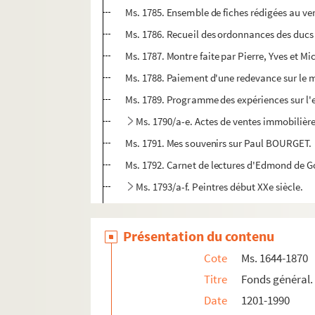
Ms. 1785. Ensemble de fiches rédigées au ver
Ms. 1786. Recueil des ordonnances des ducs 
Ms. 1787. Montre faite par Pierre, Yves et M
Ms. 1788. Paiement d'une redevance sur le m
Ms. 1789. Programme des expériences sur l'e
Ms. 1790/a-e. Actes de ventes immobilière
Ms. 1791. Mes souvenirs sur Paul BOURGET.
Ms. 1792. Carnet de lectures d'Edmond de G
Ms. 1793/a-f. Peintres début XXe siècle.
Ms. 1794. Cent ans de vie théâtrale à Nancy :
Ms. 1795. Papiers de la famille O'Hegerty.
Présentation du contenu
Ms. 1796. "Le Barbier de Bagdat (sic) Comédi
Cote
Ms. 1644-1870
Ms. 1797/a-c. Œuvres de Charles Dubois.
Titre
Fonds général.
Ms. 1798. Acte de vente des biens de la Ve
Date
1201-1990