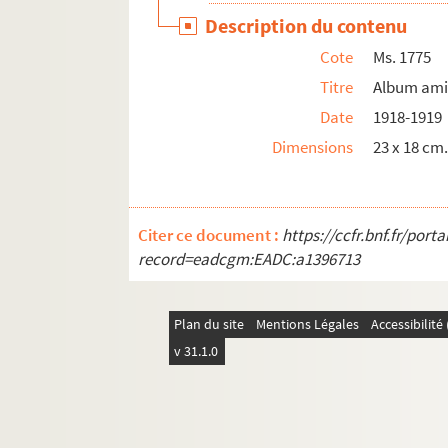
Ms. 1801. Certificat d'origine des marchan
Description du contenu
Ms. 1802. Procès-verbal de formation du ré
Cote
Ms. 1775
Ms. 1803. Petitnicolas, curé de Valleroy.
Titre
Album ami
Ms. 1804. 1 lettre autographe signée de so
Date
1918-1919
Dimensions
23 x 18 cm
Ms. 1805. Inscription en latin d'un collège d
Ms. 1806. Abjuration d'un luthérien.
Ms. 1807. Acquet des terres et près situés sur
Citer ce document :
https://ccfr.bnf.fr/por
Ms. 1808. Ville de Colmar contre Léonard e
record=eadcgm:EADC:a1396713
Ms. 1809. Laraire et sanctuaire de MITHRA dé
Ms. 1810. Archéologie des édifices religieux
Plan du site
Mentions Légales
Accessibilit
Ms. 1811. Officium Sanctorum Antonii et Sul
v 31.1.0
Ms. 1812. Exercice d'écriture sur ôles de p
Ms. 1813. Catalogues : collections, référen
Ms. 1814. 1 lettre autographe signée à M. d