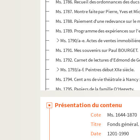
Ms. 1786. Recueil des ordonnances des ducs 
Ms. 1787. Montre faite par Pierre, Yves et M
Ms. 1788. Paiement d'une redevance sur le m
Ms. 1789. Programme des expériences sur l'e
Ms. 1790/a-e. Actes de ventes immobilière
Ms. 1791. Mes souvenirs sur Paul BOURGET.
Ms. 1792. Carnet de lectures d'Edmond de G
Ms. 1793/a-f. Peintres début XXe siècle.
Ms. 1794. Cent ans de vie théâtrale à Nancy :
Ms. 1795. Papiers de la famille O'Hegerty.
Ms. 1796. "Le Barbier de Bagdat (sic) Comédi
Présentation du contenu
Ms. 1797/a-c. Œuvres de Charles Dubois.
Cote
Ms. 1644-1870
Ms. 1798. Acte de vente des biens de la Ve
Titre
Fonds général.
Ms. 1799. Histoire de l'abbaye de Senones, 
Date
1201-1990
Ms. 1800. Bordereau d'adjudication d'une fe