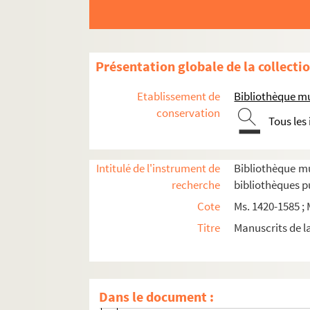
Ms. 1732/6. 1556.
Ms. 1732/7. 1581.
Ms. 1732/8. 1601.
Présentation globale de la collecti
Ms. 1732/9. 1622.
Ms. 1732/10. 1625.
Etablissement de
Bibliothèque mu
Ms. 1732/11. 1639.
conservation
Tous les
Ms. 1732/12. 1657.
Ms. 1732/13. 1671.
Intitulé de l'instrument de
Bibliothèque m
Ms. 1732/14. 1677.
recherche
bibliothèques p
Ms. 1732/15. 1701.
Cote
Ms. 1420-1585 ; 
Ms. 1732/16. 1703.
Titre
Manuscrits de l
Ms. 1732/17. 1710.
Ms. 1732/18a-c. 1746.
Ms. 1732/19. 1748.
Dans le document :
Ms. 1732/20. 1751.