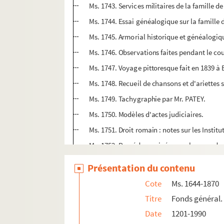
Ms. 1743. Services militaires de la famille
Ms. 1744. Essai généalogique sur la famille 
Ms. 1745. Armorial historique et généalogiqu
Ms. 1746. Observations faites pendant le 
Ms. 1747. Voyage pittoresque fait en 1839 à 
Ms. 1748. Recueil de chansons et d'ariettes s
Ms. 1749. Tachygraphie par Mr. PATEY.
Ms. 1750. Modèles d'actes judiciaires.
Ms. 1751. Droit romain : notes sur les Institu
Ms. 1752. Procédure exigée pour le second 
Ms. 1753. Notes relatives à la forme des actes
Présentation du contenu
Ms. 1754. Frais d'impression du
Journal de 
Cote
Ms. 1644-1870
ère
Ms. 1755. Cours d'histoire naturelle : 1
ann
Titre
Fonds général.
Ms. 1756/a-b. Forges de Longuyon et Vesi
Date
1201-1990
Ms. 1757/a-b. Souvenirs familiaux de la f