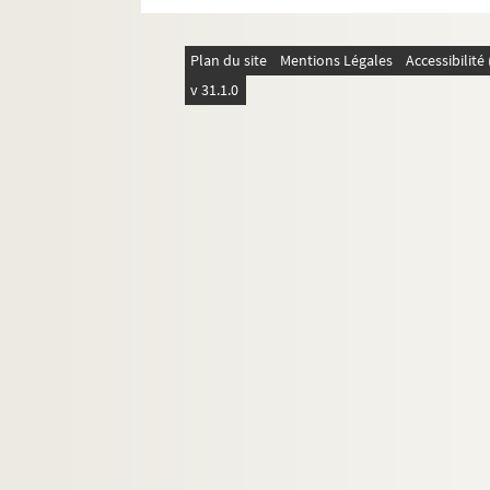
ère
Ms. 1755. Cours d'histoire naturelle : 1
ann
Ms. 1756/a-b. Forges de Longuyon et Vesi
Plan du site
Mentions Légales
Accessibilit
Ms. 1757/a-b. Souvenirs familiaux de la f
v 31.1.0
Ms. 1758. Mémoires concernant l'invasion d
ème
Ms. 1759/a. 8
Régiment d'Artillerie de Na
Ms. 1759/b. Monument CARNOT.
Ms. 1759/c. Niederviller.
Ms. 1759/d. Réchicourt.
Ms. 1759/e. Divers.
Ms. 1760/a-b. Les Attaques inqualifiables
Ms. 1761. Pièces fugitives en vers et en prose
Ms. 1762. SIGILLOGRAPHIE LORRAINE.
Ms. 1763. Note sur le comté de Vaudémont, so
Ms. 1764. Histoire d'un village lorrain : Ugn