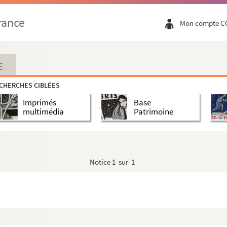
rance
Mon compte C
bliographie lorraine et aux recherches sur les graveurs lo...
de BOUILLON, du 4 octobre 1769 déposé à Me ARNOULT laissé ...
se Monseigneur le Duc de BOUILLON tant pour son hostelle ...
E
CHERCHES CIBLÉES
Imprimés
Base
multimédia
Patrimoine
isement, receveur général du comté de Ligny pour M. et ...
(dir. de l'envoi des lois).
Notice
1 sur 1
d FOES.
ème
UR (Intendant militaire de la 3
division de Metz).
 FOUREAU DE BEAUREGARD.