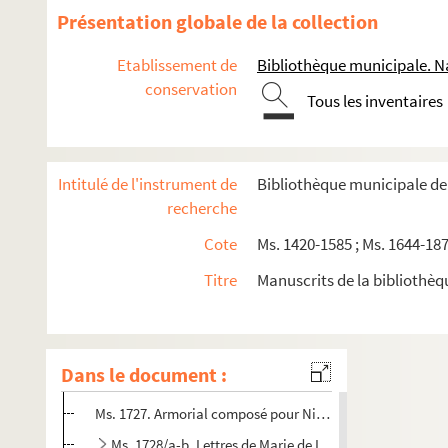
Ms. 1717/c. 32 lettres autographes signées et une lettre r
Présentation globale de la collection
Ms. 1717/d. 2 lettres autographes signées.
Etablissement de
Bibliothèque municipale. N
Ms. 1718/a. Lettre autographe signée à M. DE NEGLE.
conservation
Tous les inventaires
Ms. 1718/b. 16 pièces dont 5 lettres autographes signées, 
Ms. 1719/a-e. 7 lettres autographes signées dont :
Ms. 1720/a-f. Documents concernant l'histoire de Malzévil
Intitulé de l'instrument de
Bibliothèque municipale de
Ms. 1721/a. Histoire de la ville de Blâmont depuis les temp
recherche
Ms. 1721/b. Bibliothèque : catalogue.
Cote
Ms. 1420-1585 ; Ms. 1644-187
Ms. 1722. Liasse contenante plusieurs et differents actes 
Titre
Manuscrits de la bibliothè
Ms. 1723. Histoire de la vie chrétienne et des exploits 
Ms. 1724. Origine, Annales ou Chroniques de la maison
Ms. 1725. Notes pour un Armorial de Lorraine.
Dans le document :
Ms. 1726. Recueil par ordre alphabétique de quelques doma
Ms. 1727. Armorial composé pour Nicolas de LUTZELBOURG,
Ms. 1728/a-b. Lettres de Marie de Lorraine.