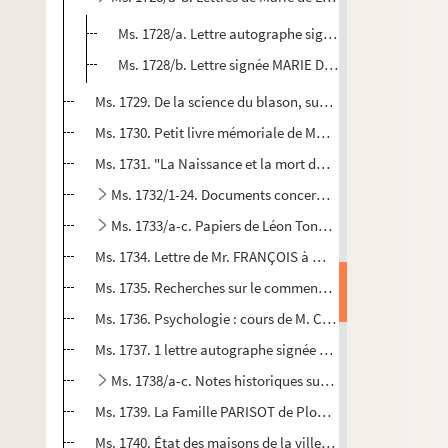
Ms. 1728/a. Lettre autographe signée témoignage de rec
Ms. 1728/b. Lettre signée MARIE DE LORRAINE.
Ms. 1729. De la science du blason, suivi de la liste des duc
Ms. 1730. Petit livre mémoriale de Mathieu LA GORGE.
Ms. 1731. "La Naissance et la mort des ducs de Lorraine et 
Ms. 1732/1-24. Documents concernant la famille Des Sal
Ms. 1733/a-c. Papiers de Léon Tonnelier.
Ms. 1734. Lettre de Mr. FRANÇOIS à monseigneur DROUAS E
Ms. 1735. Recherches sur le commencement de l'année à 
Ms. 1736. Psychologie : cours de M. CHATELAIN.
Ms. 1737. 1 lettre autographe signée au Comte de TRESSA
Ms. 1738/a-c. Notes historiques sur Lebeuville et Bainv
Ms. 1739. La Famille PARISOT de Plombières : étude de gé
Ms. 1740. État des maisons de la ville et des faubourgs de