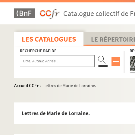
Ms. 1708/a-d. Correspondance de la famille de Guaita.
Catalogue collectif de F
Ms. 1709/a-d. Notes et correspondances relatives à la Bi
Ms. 1710/a. Testament olographe de Monseigneur le Duc 
Ms. 1710/b. Mémoire des marchandises fourny a son Altes
LES CATALOGUES
LE RÉPERTOIR
Ms. 1711/a. Lettres du comte de Tressan à de Vaux.
RECHERCHE RAPIDE
RE
Ms. 1711/b. Lettres du comte de Tressan.
Ms. 1712. Plan d'églises du Barrois.
Ms. 1713. Papiers de Jacques de HESTEAU (Seigneur de Nu
Ms. 1714. Adresse de cinq députés à Coster.
Accueil CCFr
Lettres de Marie de Lorraine.
>
Ms. 1715. Lettre autographe signée au citoyen Ch. DUMONT 
Ms. 1716. Extrait du testament olographe de Me. Bertran
Ms. 1717/a1. Lettre autographe signée à M. le baron DUFO
Lettres de Marie de Lorraine.
Ms. 1717/a2. Page d'album autographe.
Ms. 1717/b. Lettre autographe signée à M. le docteur