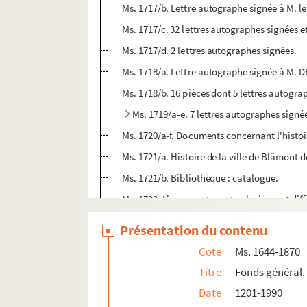
Ms. 1717/b. Lettre autographe signée à M
Ms. 1717/c. 32 lettres autographes signées et
Ms. 1717/d. 2 lettres autographes signées.
Ms. 1718/a. Lettre autographe signée à M. 
Ms. 1718/b. 16 pièces dont 5 lettres autogra
Ms. 1719/a-e. 7 lettres autographes signé
Ms. 1720/a-f. Documents concernant l'histoi
Ms. 1721/a. Histoire de la ville de Blâmont d
Ms. 1721/b. Bibliothèque : catalogue.
Ms. 1722. Liasse contenante plusieurs et diff
Ms. 1723. Histoire de la vie chrétienne et 
Présentation du contenu
Ms. 1724. Origine, Annales ou Chroniques 
Cote
Ms. 1644-1870
Ms. 1725. Notes pour un Armorial de Lorrain
Titre
Fonds général.
Ms. 1726. Recueil par ordre alphabétique de
Date
1201-1990
Ms. 1727. Armorial composé pour Nicolas de