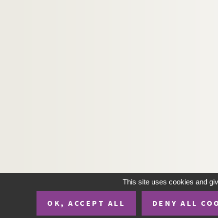
Ms. 1822/a-e. Pièces historiques concerna
Ms. 1823. Aveu du chateau et maison forte d
Ms. 1824. Acte de Mme de Tenarre-Villers, 
Ms. 1825/a-e. Papiers concernant la com
Ms. 1826. Reçudu capitaine des portes de la v
Ms. 1827. Liste des contrats passés par les d
Ms. 1828. Dossier relatif à la famille de Fleu
Ms. 1829. Documents généalogiques concerna
Ms. 1830/a. Évolution d'une commune rurale
Ms. 1830/b. Souvenirs de guerre 1914-1919, 
Ms. 1830/c. La Vie administrative, agricole,
Ms. 1830/d. Monographie de Mancieulles.
This site uses cookies and gi
Ms. 1831. Adjudication immobilière.
OK, ACCEPT ALL
DENY ALL CO
Ms. 1832/a-k. Fonds Klipffel.