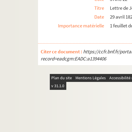
Titre
Lettre de 
Date
29 avril 18
Importance matérielle
1 feuillet 
Citer ce document :
https://ccfr.bnf.fr/por
record=eadcgm:EADC:a1394406
Plan du site
Mentions Légales
Accessibilit
v 31.1.0